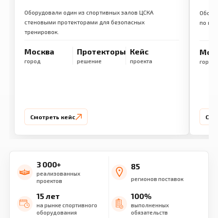
Оборудовали один из спортивных залов ЦСКА
Обору
стеновыми протекторами для безопасных
по ме
тренировок.
Москва
Протекторы
Кейс
Мос
город
решение
проекта
город
Смотреть кейс
Смо
3 000+
85
реализованных
регионов поставок
проектов
15 лет
100%
на рынке спортивного
выполненных
оборудования
обязательств