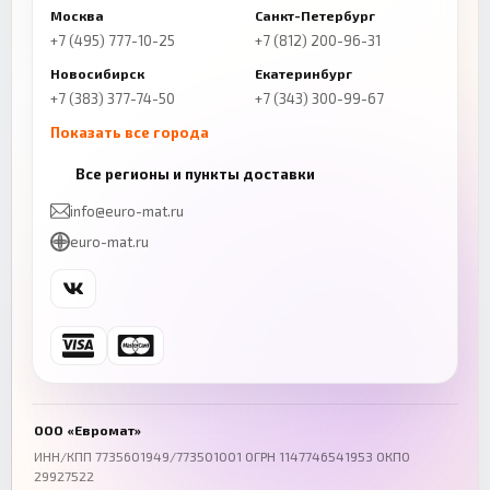
Москва
Санкт-Петербург
+7 (495) 777-10-25
+7 (812) 200-96-31
Новосибирск
Екатеринбург
+7 (383) 377-74-50
+7 (343) 300-99-67
Показать все города
Казань
Нижний Новгород
Все регионы и пункты доставки
+7 (843) 206-01-30
+7 (831) 262-65-43
info@euro-mat.ru
Челябинск
Красноярск
euro-mat.ru
+7 (343) 300-99-67
+7 (391) 216-86-12
Самара
Уфа
+7 (846) 254-54-32
+7 (347) 211-94-40
Ростов-на-Дону
Краснодар
+7 (863) 333-50-75
+7 (861) 212-12-91
Воронеж
Пермь
+7 (473) 211-78-90
+7 (342) 264-04-62
ООО «Евромат»
Волгоград
Омск
ИНН/КПП 7735601949/773501001 ОГРН 1147746541953 ОКПО
29927522
+7 (844) 261-36-12
+7 (381) 269-95-70