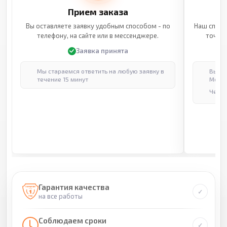
Прием заказа
Вы оставляете заявку удобным способом - по
Наш специ
телефону, на сайте или в мессенджере.
точные
Заявка принята
Мы стараемся ответить на любую заявку в
Выпол
течение 15 минут
Москв
Через
Гарантия качества
на все работы
Соблюдаем сроки