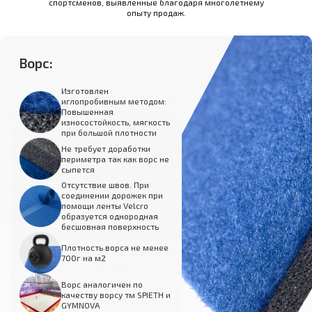
спортсменов, выявленные благодаря многолетнему
опыту продаж.
Ворс:
Изготовлен
иглопробивным методом:
Повышенная
износостойкость, мягкость
при большой плотности
Не требует доработки
периметра так как ворс не
сыпется
Отсутствие швов. При
соединении дорожек при
помощи ленты Velcro
образуется однородная
бесшовная поверхность
Плотность ворса не менее
700г на м2
Ворс аналогичен по
качеству ворсу тм SPIETH и
GYMNOVA