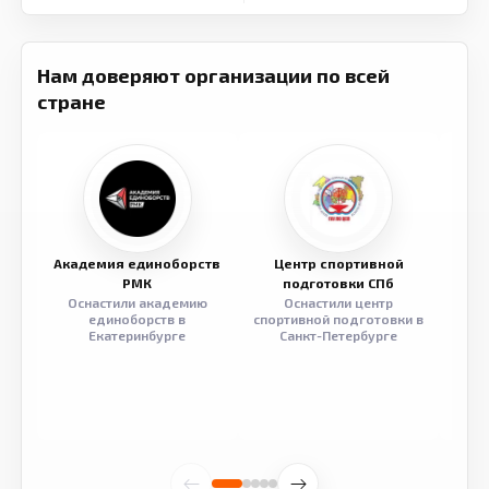
Нам доверяют организации по всей
стране
Академия единоборств
Центр спортивной
Семе
РМК
подготовки СПб
Оснастили академию
Оснастили центр
Обор
единоборств в
спортивной подготовки в
разв
Екатеринбурге
Санкт-Петербурге