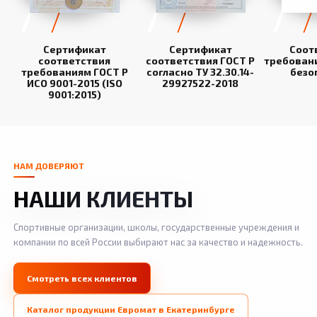
Сертификат
Сертификат
Соот
соответствия
соответствия ГОСТ Р
требован
требованиям ГОСТ Р
согласно ТУ 32.30.14-
безо
ИСО 9001-2015 (ISO
29927522-2018
9001:2015)
НАМ ДОВЕРЯЮТ
НАШИ КЛИЕНТЫ
Спортивные организации, школы, государственные учреждения и
компании по всей России выбирают нас за качество и надежность.
Смотреть всех клиентов
Каталог продукции Евромат в Екатеринбурге