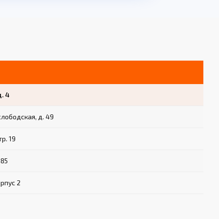
д. 4
слободская, д. 49
тр. 19
 85
орпус 2