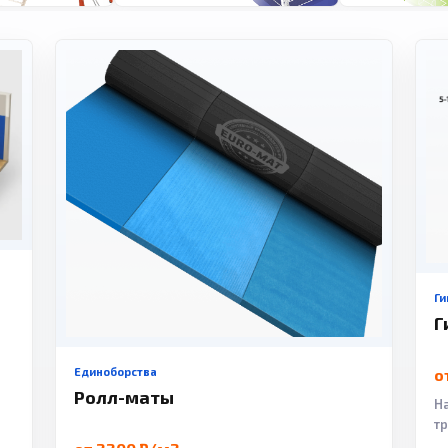
Ги
Г
Единоборства
о
Ролл-маты
Н
т