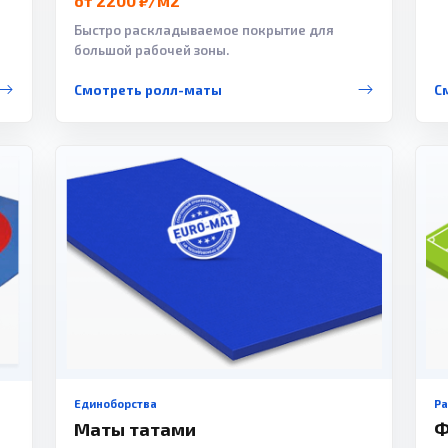
от 2200 ₽/м2
Быстро раскладываемое покрытие для
большой рабочей зоны.
Смотреть ролл-маты
С
Единоборства
Р
Маты татами
Ф