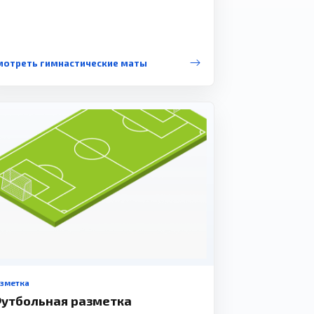
мотреть гимнастические маты
азметка
утбольная разметка