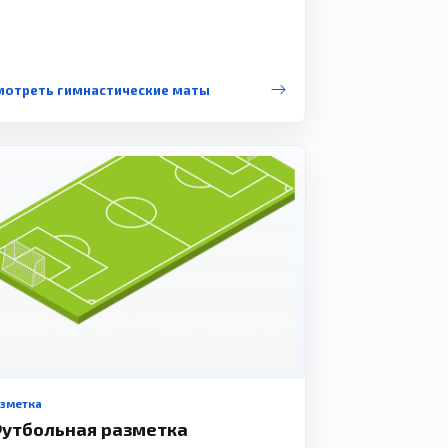
мотреть гимнастические маты
азметка
утбольная разметка