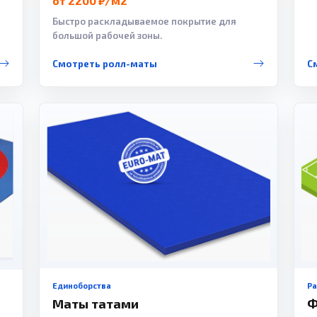
от 2200 ₽/м2
Быстро раскладываемое покрытие для
большой рабочей зоны.
Смотреть ролл-маты
С
Единоборства
Р
Маты татами
Ф