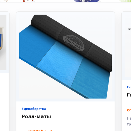
Ги
Г
Единоборства
о
Ролл-маты
Н
т