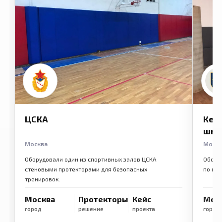
ЦСКА
Кем
шко
Москва
Моск
Оборудовали один из спортивных залов ЦСКА
Обору
стеновыми протекторами для безопасных
по ме
тренировок.
Москва
Протекторы
Кейс
Мос
город
решение
проекта
город