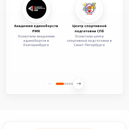
Академия единоборств
Центр спортивной
Семе
РМК
подготовки СПб
Оснастили академию
Оснастили центр
Обор
единоборств в
спортивной подготовки в
разв
Екатеринбурге
Санкт-Петербурге