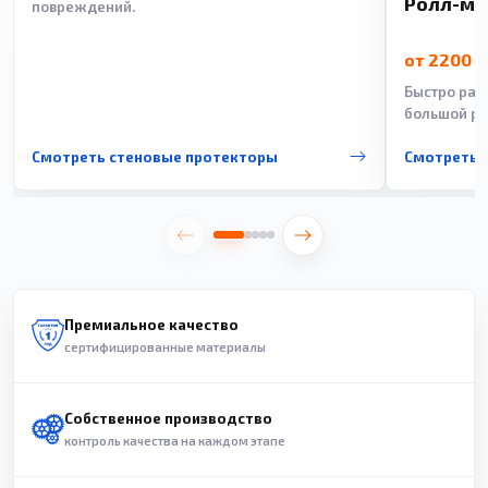
Ролл-м
повреждений.
от 2200 
Быстро рас
большой ра
Смотреть стеновые протекторы
Смотреть 
Премиальное качество
сертифицированные материалы
Собственное производство
контроль качества на каждом этапе