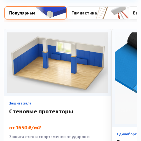
Популярные
Гимнастика
Еди
Защита зала
Стеновые протекторы
от 1650 ₽/м2
Единоборств
Защита стен и спортсменов от ударов и