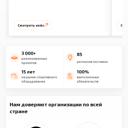
Смотреть кейс
Смо
3 000+
85
реализованных
регионов поставок
проектов
15 лет
100%
на рынке спортивного
выполненных
оборудования
обязательств
Нам доверяют организации по всей
стране