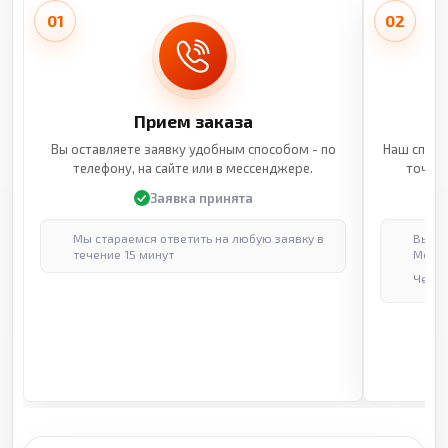
01
02
Прием заказа
Вы оставляете заявку удобным способом - по
Наш специ
телефону, на сайте или в мессенджере.
точные
Заявка принята
Мы стараемся ответить на любую заявку в
Выпол
течение 15 минут
Москв
Через