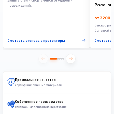
Защита стен и спортсменов от ударов и
Ролл-м
повреждений.
от 2200 
Быстро рас
большой ра
Смотреть стеновые протекторы
Смотреть 
Премиальное качество
сертифицированные материалы
Собственное производство
контроль качества на каждом этапе