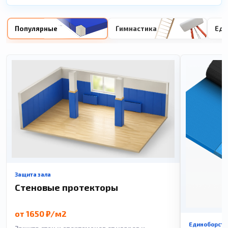
Популярные
Гимнастика
Еди
Защита зала
Стеновые протекторы
от 1650 ₽/м2
Единоборств