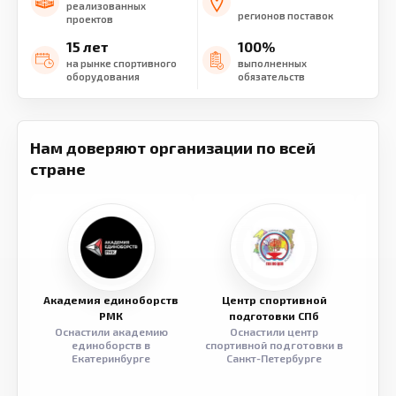
реализованных
регионов поставок
проектов
15 лет
100%
на рынке спортивного
выполненных
оборудования
обязательств
Нам доверяют организации по всей
стране
Академия единоборств
Центр спортивной
Семе
РМК
подготовки СПб
Оснастили академию
Оснастили центр
Обор
единоборств в
спортивной подготовки в
разв
Екатеринбурге
Санкт-Петербурге