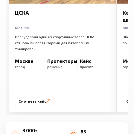
ЦСКА
Кем
шко
Москва
Моск
Оборудовали один из спортивных залов ЦСКА
Обору
стеновыми протекторами для безопасных
по ме
тренировок.
Москва
Протекторы
Кейс
Мос
город
решение
проекта
город
Смотреть кейс
Смо
3 000+
85