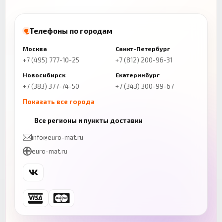
Телефоны по городам
Москва
Санкт-Петербург
+7 (495) 777-10-25
+7 (812) 200-96-31
Новосибирск
Екатеринбург
+7 (383) 377-74-50
+7 (343) 300-99-67
Показать все города
Казань
Нижний Новгород
Все регионы и пункты доставки
+7 (843) 206-01-30
+7 (831) 262-65-43
info@euro-mat.ru
Челябинск
Красноярск
euro-mat.ru
+7 (343) 300-99-67
+7 (391) 216-86-12
Самара
Уфа
+7 (846) 254-54-32
+7 (347) 211-94-40
Ростов-на-Дону
Краснодар
+7 (863) 333-50-75
+7 (861) 212-12-91
Воронеж
Пермь