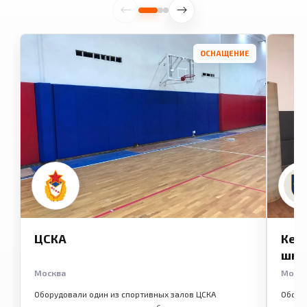
ОСНАЩЕНИЕ
ЦСКА
Кем
шко
Москва
Моск
Оборудовали один из спортивных залов ЦСКА
Обору