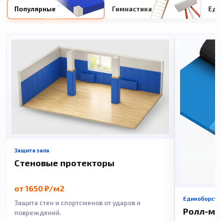
Популярные
Гимнастика
Еди
Защита зала
Стеновые протекторы
от 1650 ₽/м2
Единоборств
Защита стен и спортсменов от ударов и
Ролл-м
повреждений.