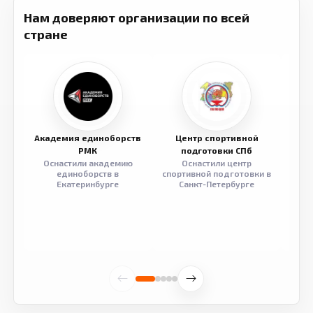
Нам доверяют организации по всей
стране
Академия единоборств
Центр спортивной
Семе
РМК
подготовки СПб
Оснастили академию
Оснастили центр
Обор
единоборств в
спортивной подготовки в
разв
Екатеринбурге
Санкт-Петербурге