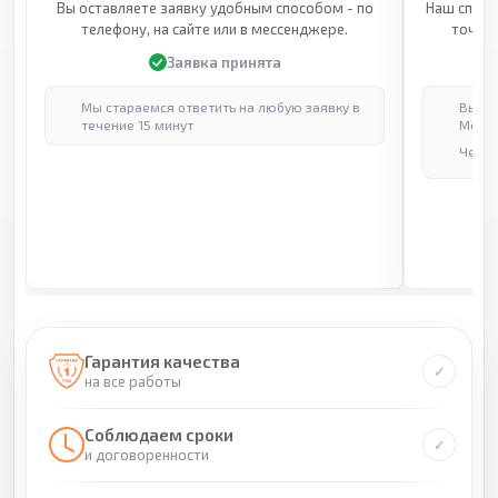
Вы оставляете заявку удобным способом - по
Наш специ
телефону, на сайте или в мессенджере.
точные
Заявка принята
Мы стараемся ответить на любую заявку в
Выпол
течение 15 минут
Москв
Через
Гарантия качества
на все работы
Соблюдаем сроки
и договоренности