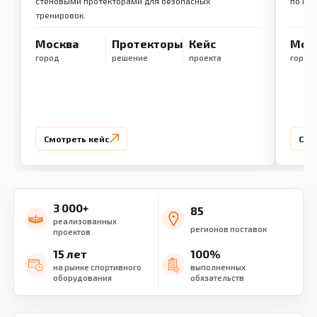
стеновыми протекторами для безопасных
по ме
тренировок.
Москва
Протекторы
Кейс
Мос
город
решение
проекта
город
Смотреть кейс
Смо
3 000+
85
реализованных
регионов поставок
проектов
15 лет
100%
на рынке спортивного
выполненных
оборудования
обязательств