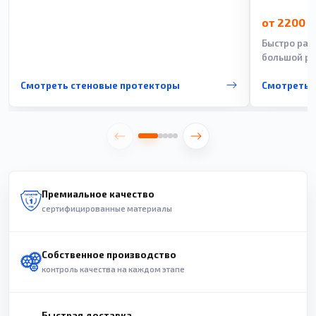
от 2200 
Быстро рас
большой ра
Смотреть стеновые протекторы
Смотреть 
Премиальное качество
сертифицированные материалы
Собственное производство
контроль качества на каждом этапе
Быстрая доставка