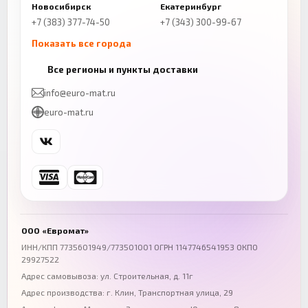
Новосибирск
Екатеринбург
+7 (383) 377-74-50
+7 (343) 300-99-67
Показать все города
Казань
Нижний Новгород
Все регионы и пункты доставки
+7 (843) 206-01-30
+7 (831) 262-65-43
info@euro-mat.ru
Челябинск
Красноярск
euro-mat.ru
+7 (343) 300-99-67
+7 (391) 216-86-12
Самара
Уфа
+7 (846) 254-54-32
+7 (347) 211-94-40
Ростов-на-Дону
Краснодар
+7 (863) 333-50-75
+7 (861) 212-12-91
Воронеж
Пермь
+7 (473) 211-78-90
+7 (342) 264-04-62
ООО «Евромат»
Волгоград
Омск
ИНН/КПП 7735601949/773501001 ОГРН 1147746541953 ОКПО
29927522
+7 (844) 261-36-12
+7 (381) 269-95-70
Адрес самовывоза: ул. Строительная, д. 11г
Адрес производства: г. Клин, Транспортная улица, 29