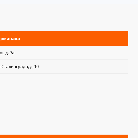
ерминала
я, д. 7а
в Сталинграда, д. 10