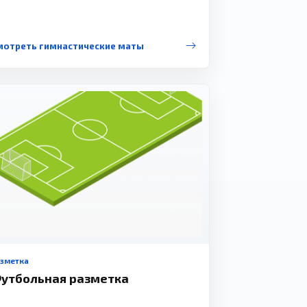
мотреть гимнастические маты
азметка
утбольная разметка