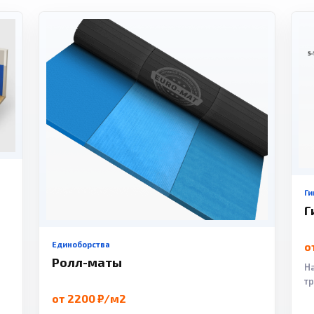
Ги
Г
Единоборства
о
Ролл-маты
Н
т
от 2200 ₽/м2