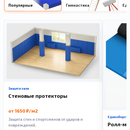
Популярные
Гимнастика
Еди
Защита зала
Стеновые протекторы
от 1650 ₽/м2
Единоборств
Защита стен и спортсменов от ударов и
Ролл-м
повреждений.