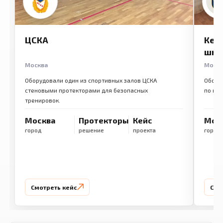
ЦСКА
Кем
шко
Москва
Моск
Оборудовали один из спортивных залов ЦСКА
Обору
стеновыми протекторами для безопасных
по ме
тренировок.
Москва
Протекторы
Кейс
Мос
город
решение
проекта
город
Смотреть кейс
Смо