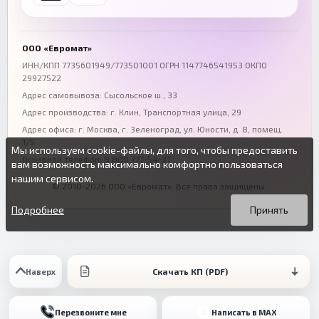
+7 (863) 333-50-75
+7 (861) 212-12-91
Воронеж
Пермь
+7 (473) 211-78-90
+7 (342) 264-04-62
ООО «Евромат»
Волгоград
Омск
ИНН/КПП 7735601949/773501001 ОГРН 1147746541953 ОКПО
29927522
+7 (844) 261-36-12
+7 (381) 269-95-70
Адрес самовывоза: Сысольское ш., 33
Адрес производства: г. Клин, Транспортная улица, 29
Адрес офиса:
г. Москва, г. Зеленоград
,
ул. Юности, д. 8, помещ.
1/5
Мы используем cookie-файлы, для того, чтобы предоставить
Основной телефон:
8 800 777-54-37
вам возможность максимально комфортно пользоваться
нашим сервисом.
© 2010-2026 ООО «Евромат». Все права защищены.
Вы можете подробнее прочитать о cookie-файлах в открытых
Продолжая пользоваться данным сайтом без изменения
источниках или изменить настройки своего браузера.
настроек вы даете согласие на использование ваших cookie-
Подробнее
Принять
файлов.
Скачать КП (PDF)
Наверх
Перезвоните мне
Написать в MAX