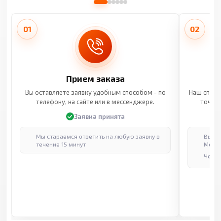
01
02
Прием заказа
Вы оставляете заявку удобным способом - по
Наш специ
телефону, на сайте или в мессенджере.
точные
Заявка принята
Мы стараемся ответить на любую заявку в
Выпол
течение 15 минут
Москв
Через