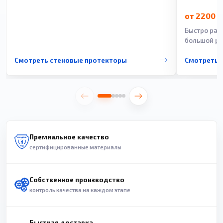
от 2200 
Быстро рас
большой ра
Смотреть стеновые протекторы
Смотреть 
Премиальное качество
сертифицированные материалы
Собственное производство
контроль качества на каждом этапе
Быстрая доставка