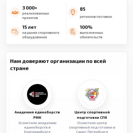
3 000+
85
реализованных
регионов поставок
проектов
15 лет
100%
на рынке спортивного
выполненных
оборудования
обязательств
Нам доверяют организации по всей
стране
Академия единоборств
Центр спортивной
Семе
РМК
подготовки СПб
Оснастили академию
Оснастили центр
Обор
единоборств в
спортивной подготовки в
разв
Екатеринбурге
Санкт-Петербурге