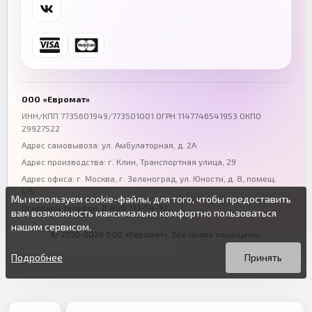
Самара
Уфа
+7 (846) 254-54-32
+7 (347) 211-94-40
Ростов-на-Дону
Краснодар
+7 (863) 333-50-75
+7 (861) 212-12-91
Воронеж
Пермь
+7 (473) 211-78-90
+7 (342) 264-04-62
ООО «Евромат»
Волгоград
Омск
ИНН/КПП 7735601949/773501001 ОГРН 1147746541953 ОКПО
29927522
+7 (844) 261-36-12
+7 (381) 269-95-70
Адрес самовывоза: ул. Амбулаторная, д. 2А
Адрес производства: г. Клин, Транспортная улица, 29
Адрес офиса:
г. Москва, г. Зеленоград
,
ул. Юности, д. 8, помещ.
1/5
Мы используем cookie-файлы, для того, чтобы предоставить
Основной телефон:
8 800 777-54-37
вам возможность максимально комфортно пользоваться
нашим сервисом.
© 2010-2026 ООО «Евромат». Все права защищены.
Вы можете подробнее прочитать о cookie-файлах в открытых
Продолжая пользоваться данным сайтом без изменения
источниках или изменить настройки своего браузера.
настроек вы даете согласие на использование ваших cookie-
Подробнее
Принять
файлов.