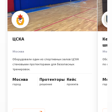
ЦСКА
Кем
шко
Москва
Моск
Оборудовали один из спортивных залов ЦСКА
Обору
стеновыми протекторами для безопасных
по ме
тренировок.
Москва
Протекторы
Кейс
Мос
город
решение
проекта
город