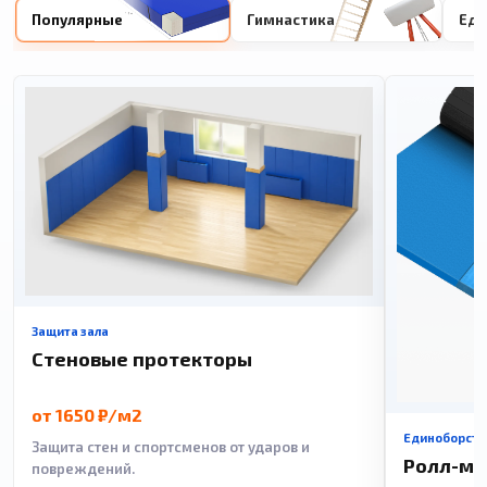
Популярные
Гимнастика
Еди
Защита зала
Стеновые протекторы
от 1650 ₽/м2
Единоборств
Защита стен и спортсменов от ударов и
Ролл-м
повреждений.