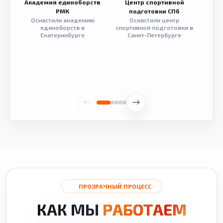
Академия единоборств
Центр спортивной
Семе
РМК
подготовки СПб
Оснастили академию
Оснастили центр
Обор
единоборств в
спортивной подготовки в
разв
Екатеринбурге
Санкт-Петербурге
ПРОЗРАЧНЫЙ ПРОЦЕСС
КАК МЫ
РАБОТАЕМ