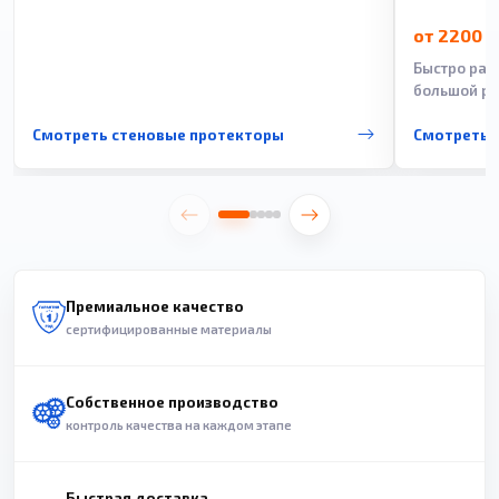
от 2200 
Быстро рас
большой ра
Смотреть стеновые протекторы
Смотреть 
Премиальное качество
сертифицированные материалы
Собственное производство
контроль качества на каждом этапе
Быстрая доставка