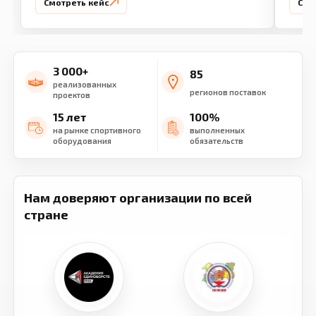
Смотреть кейс
Смо
3 000+
85
реализованных
регионов поставок
проектов
15 лет
100%
на рынке спортивного
выполненных
оборудования
обязательств
Нам доверяют организации по всей
стране