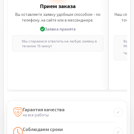
Прием заказа
Вы оставляете заявку удобным способом - по
Наш специ
телефону, на сайте или в мессенджере.
точные
Заявка принята
Мы стараемся ответить на любую заявку в
Выпол
течение 15 минут
Москв
Через
Гарантия качества
на все работы
Соблюдаем сроки