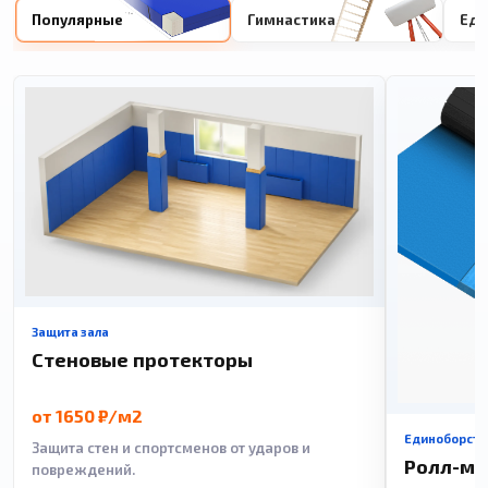
Популярные
Гимнастика
Еди
Защита зала
Стеновые протекторы
от 1650 ₽/м2
Единоборств
Защита стен и спортсменов от ударов и
Ролл-м
повреждений.