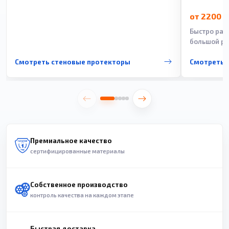
от 2200 
Быстро рас
большой ра
Смотреть стеновые протекторы
Смотреть 
Премиальное качество
сертифицированные материалы
Собственное производство
контроль качества на каждом этапе
Быстрая доставка