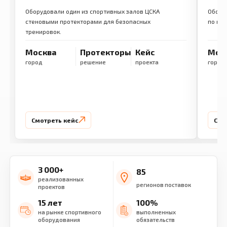
Оборудовали один из спортивных залов ЦСКА
Обору
стеновыми протекторами для безопасных
по ме
тренировок.
Москва
Протекторы
Кейс
Мос
город
решение
проекта
город
Смотреть кейс
Смо
3 000+
85
реализованных
регионов поставок
проектов
15 лет
100%
на рынке спортивного
выполненных
оборудования
обязательств