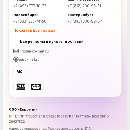
+7 (495) 777-10-25
+7 (812) 200-96-31
Новосибирск
Екатеринбург
+7 (383) 377-74-50
+7 (343) 300-99-67
Показать все города
Казань
Нижний Новгород
Все регионы и пункты доставки
+7 (843) 206-01-30
+7 (831) 262-65-43
info@euro-mat.ru
Челябинск
Красноярск
euro-mat.ru
+7 (343) 300-99-67
+7 (391) 216-86-12
Самара
Уфа
+7 (846) 254-54-32
+7 (347) 211-94-40
Ростов-на-Дону
Краснодар
+7 (863) 333-50-75
+7 (861) 212-12-91
Воронеж
Пермь
+7 (473) 211-78-90
+7 (342) 264-04-62
ООО «Евромат»
Волгоград
Омск
ИНН/КПП 7735601949/773501001 ОГРН 1147746541953 ОКПО
29927522
+7 (844) 261-36-12
+7 (381) 269-95-70
Адрес самовывоза: ул. Московское шоссе, д. 17 А