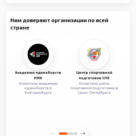
Нам доверяют организации по всей
стране
Академия единоборств
Центр спортивной
Семе
РМК
подготовки СПб
Оснастили академию
Оснастили центр
Обор
единоборств в
спортивной подготовки в
разв
Екатеринбурге
Санкт-Петербурге