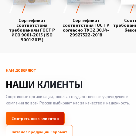
Сертификат
Сертификат
Соот
соответствия
соответствия ГОСТ Р
требован
требованиям ГОСТ Р
согласно ТУ 32.30.14-
безо
ИСО 9001-2015 (ISO
29927522-2018
9001:2015)
НАМ ДОВЕРЯЮТ
НАШИ КЛИЕНТЫ
Спортивные организации, школы, государственные учреждения и
компании по всей России выбирают нас за качество и надежность.
Смотреть всех клиентов
Каталог продукции Евромат