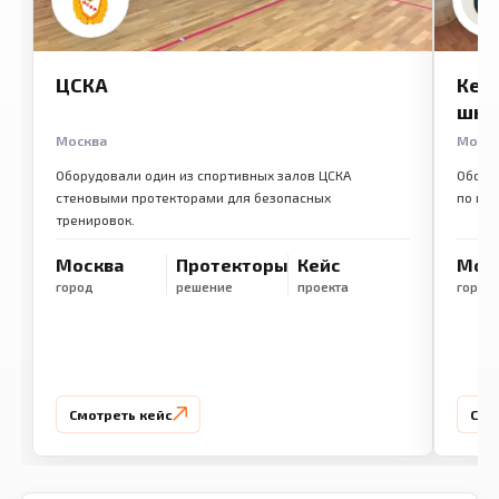
ЦСКА
Кем
шко
Москва
Моск
Оборудовали один из спортивных залов ЦСКА
Обору
стеновыми протекторами для безопасных
по ме
тренировок.
Москва
Протекторы
Кейс
Мос
город
решение
проекта
город
Смотреть кейс
Смо