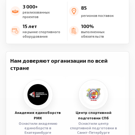
3 000+
85
реализованных
регионов поставок
проектов
15 лет
100%
на рынке спортивного
выполненных
оборудования
обязательств
Нам доверяют организации по всей
стране
Академия единоборств
Центр спортивной
Семе
РМК
подготовки СПб
Оснастили академию
Оснастили центр
Обор
единоборств в
спортивной подготовки в
разв
Екатеринбурге
Санкт-Петербурге