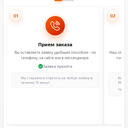
01
02
Прием заказа
Вы оставляете заявку удобным способом - по
Наш специ
телефону, на сайте или в мессенджере.
точные
Заявка принята
Мы стараемся ответить на любую заявку в
Выпол
течение 15 минут
Москв
Через