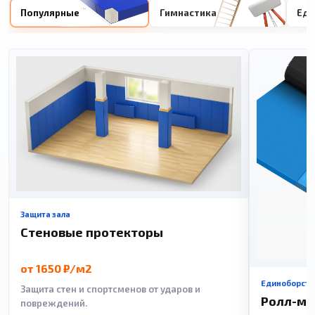
Популярные
Гимнастика
Еди
Защита зала
Стеновые протекторы
от 1650 ₽/м2
Единоборств
Защита стен и спортсменов от ударов и
Ролл-м
повреждений.