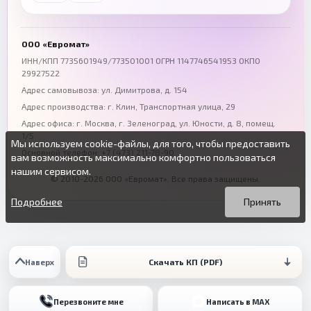
+7 (863) 333-50-75
+7 (861) 212-12-91
Воронеж
Пермь
+7 (473) 211-78-90
+7 (342) 264-04-62
ООО «Евромат»
Волгоград
Омск
ИНН/КПП 7735601949/773501001 ОГРН 1147746541953 ОКПО
29927522
+7 (844) 261-36-12
+7 (381) 269-95-70
Адрес самовывоза: ул. Димитрова, д. 154
Адрес производства: г. Клин, Транспортная улица, 29
Адрес офиса:
г. Москва, г. Зеленоград
,
ул. Юности, д. 8, помещ.
1/5
Мы используем cookie-файлы, для того, чтобы предоставить
Основной телефон:
+7 (473) 211-78-90
вам возможность максимально комфортно пользоваться
нашим сервисом.
© 2010-2026 ООО «Евромат». Все права защищены.
Вы можете подробнее прочитать о cookie-файлах в открытых
Продолжая пользоваться данным сайтом без изменения
источниках или изменить настройки своего браузера.
настроек вы даете согласие на использование ваших cookie-
Подробнее
Принять
файлов.
Скачать КП (PDF)
Наверх
Перезвоните мне
Написать в MAX