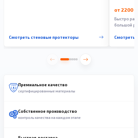
от 2200 
Быстро рас
большой ра
Смотреть стеновые протекторы
Смотреть 
Премиальное качество
сертифицированные материалы
Собственное производство
контроль качества на каждом этапе
Быстрая доставка