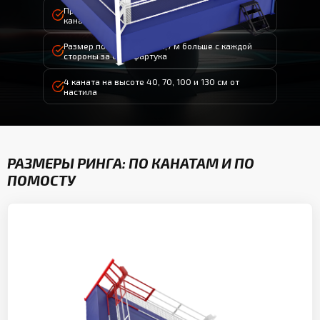
Профессиональный бокс: от 4,90 до 7,32 м по
канатам (WBC, WBA, IBF, WBO)
Размер помоста на 1,0–1,7 м больше с каждой
стороны за счёт фартука
4 каната на высоте 40, 70, 100 и 130 см от
настила
РАЗМЕРЫ РИНГА: ПО КАНАТАМ И ПО
ПОМОСТУ