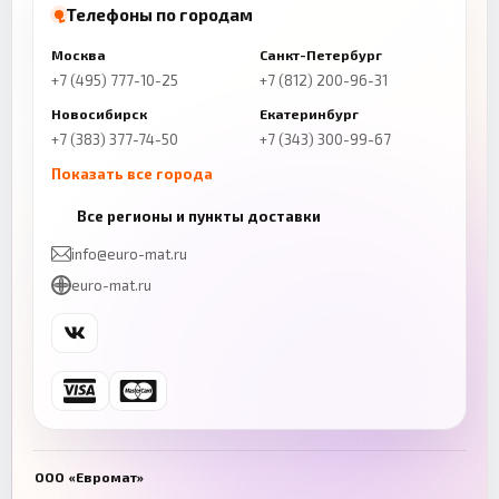
Телефоны по городам
Москва
Санкт-Петербург
+7 (495) 777-10-25
+7 (812) 200-96-31
Новосибирск
Екатеринбург
+7 (383) 377-74-50
+7 (343) 300-99-67
Показать все города
Казань
Нижний Новгород
Все регионы и пункты доставки
+7 (843) 206-01-30
+7 (831) 262-65-43
info@euro-mat.ru
Челябинск
Красноярск
euro-mat.ru
+7 (343) 300-99-67
+7 (391) 216-86-12
Самара
Уфа
+7 (846) 254-54-32
+7 (347) 211-94-40
Ростов-на-Дону
Краснодар
+7 (863) 333-50-75
+7 (861) 212-12-91
Воронеж
Пермь
+7 (473) 211-78-90
+7 (342) 264-04-62
ООО «Евромат»