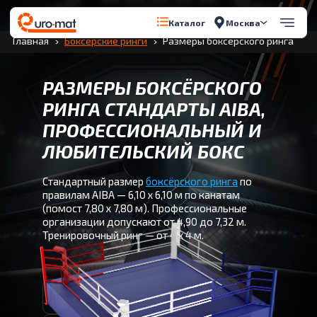
Перейти к содержимому
Москва
Каталог
Главная
Боксерские ринги
Размеры боксёрского ринга
РАЗМЕРЫ БОКСЁРСКОГО
РИНГА СТАНДАРТЫ AIBA,
ПРОФЕССИОНАЛЬНЫЙ И
ЛЮБИТЕЛЬСКИЙ БОКС
Стандартный размер
боксёрского ринга
по
правилам AIBA — 6,10 x 6,10 м по канатам
(помост 7,80 x 7,80 м). Профессиональные
организации допускают от 4,90 до 7,32 м.
Тренировочный ринг — от 4 x 4 м.
AIBA/IBA: 6,10 x 6,10 м по канатам —
обязательный олимпийский стандарт