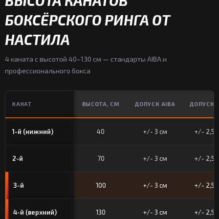
ВЫСОТА КАНАТОВ
БОКСЁРСКОГО РИНГА ОТ
НАСТИЛА
4 каната с высотой 40–130 см — стандарты AIBA и
профессионального бокса
КАНАТ
ВЫСОТА, СМ
ДОПУСК AIBA
ДОПУСК 
1-й (нижний)
40
+/- 3 см
+/- 2,5 
2-й
70
+/- 3 см
+/- 2,5 
3-й
100
+/- 3 см
+/- 2,5 
4-й (верхний)
130
+/- 3 см
+/- 2,5 