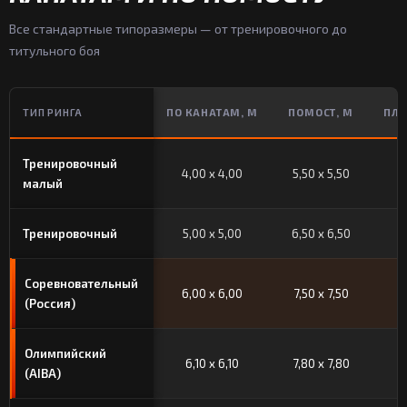
Все стандартные типоразмеры — от тренировочного до
титульного боя
ТИП РИНГА
ПО КАНАТАМ, М
ПОМОСТ, М
ПЛО
Тренировочный
4,00 x 4,00
5,50 x 5,50
малый
Тренировочный
5,00 x 5,00
6,50 x 6,50
Соревновательный
6,00 x 6,00
7,50 x 7,50
(Россия)
Олимпийский
6,10 x 6,10
7,80 x 7,80
(AIBA)