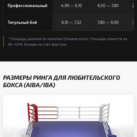
Профессиональный
4,90 — 6,10
6,50 — 7,80
24
Титульный бой
6,10 — 7,32
7,80 — 9,00
37
* Площадь указана по канатам (боевая зона). Площадь помоста на
30–40% больше за счёт фартука
РАЗМЕРЫ РИНГА ДЛЯ ЛЮБИТЕЛЬСКОГО
БОКСА (AIBA/IBA)