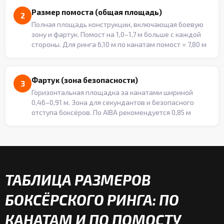
Размер помоста (общая площадь)
2
Полная площадь конструкции, включающая боевую
зону и фартук. Помост на 1,0–1,7 м больше с каждой
стороны. Для ринга 6,10 м по канатам помост = 7,80 м
Фартук (зона безопасности)
3
Горизонтальная площадка за канатами шириной
0,46–0,91 м. Зона для секундантов и безопасного
отступа боксёров. По AIBA рекомендуется 0,85 м
ТАБЛИЦА РАЗМЕРОВ
БОКСЁРСКОГО РИНГА: ПО
КАНАТАМ И ПО ПОМОСТУ