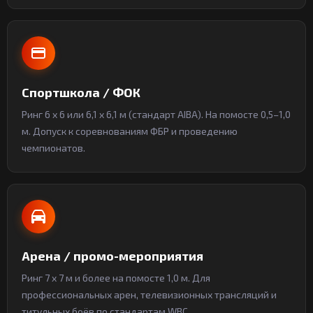
Спортшкола / ФОК
Ринг 6 x 6 или 6,1 x 6,1 м (стандарт AIBA). На помосте 0,5–1,0
м. Допуск к соревнованиям ФБР и проведению
чемпионатов.
Арена / промо-мероприятия
Ринг 7 x 7 м и более на помосте 1,0 м. Для
профессиональных арен, телевизионных трансляций и
титульных боёв по стандартам WBC.