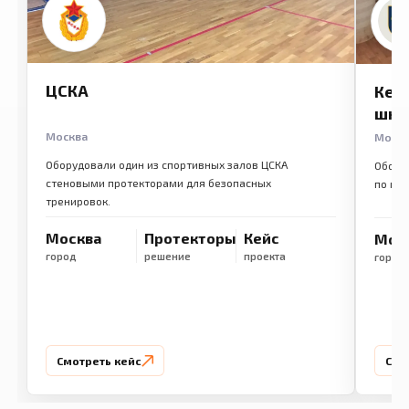
ЦСКА
Кем
шко
Москва
Моск
Оборудовали один из спортивных залов ЦСКА
Обору
стеновыми протекторами для безопасных
по ме
тренировок.
Москва
Протекторы
Кейс
Мос
город
решение
проекта
город
Смотреть кейс
Смо