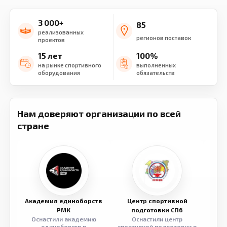
3 000+
85
реализованных
регионов поставок
проектов
15 лет
100%
на рынке спортивного
выполненных
оборудования
обязательств
Нам доверяют организации по всей
стране
Академия единоборств
Центр спортивной
Семе
РМК
подготовки СПб
Оснастили академию
Оснастили центр
Обор
единоборств в
спортивной подготовки в
разв