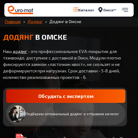
Омск
Каталог
Главная
Додянг
Додянг в Омске
ДОДЯНГ
В ОМСКЕ
Наш
додянг
- это профессиональное EVA-покрытие для
тхэквондо, доступное с доставкой в Омск. Модули плотно
фиксируются замком «ласточкин хвост», не скользят и не
деформируются при нагрузках. Срок доставки - 5-8 дней,
количество реализованных проектов - 6.
Обсудить с экспертом
Подберем оптимальный додянг и отправим каталог