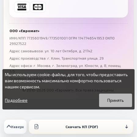
Ростов-на-Дону
Краснодар
+7 (863) 333-50-75
+7 (861) 212-12-91
Воронеж
Пермь
+7 (473) 211-78-90
+7 (342) 264-04-62
ООО «Евромат»
Волгоград
Омск
ИНН/КПП 7735601949/773501001 ОГРН 1147746541953 ОКПО
29927522
+7 (844) 261-36-12
+7 (381) 269-95-70
Адрес самовывоза: ул. 10 лет Октября, д. 217к2
Адрес производства: г. Клин, Транспортная улица, 29
Адрес офиса:
г. Москва, г. Зеленоград
,
ул. Юности, д. 8, помещ.
1/5
Мы используем cookie-файлы, для того, чтобы предоставить
Основной телефон:
+7 (381) 269-95-70
вам возможность максимально комфортно пользоваться
нашим сервисом.
© 2010-2026 ООО «Евромат». Все права защищены.
Вы можете подробнее прочитать о cookie-файлах в открытых
Продолжая пользоваться данным сайтом без изменения
источниках или изменить настройки своего браузера.
настроек вы даете согласие на использование ваших cookie-
Подробнее
Принять
файлов.
Скачать КП (PDF)
Наверх