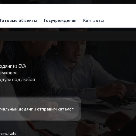
Готовые объекты
Госучреждения
Контакты
одянг
из EVA
Замковое
одули под любой
мальный додянг и отправим каталог
лист.xls