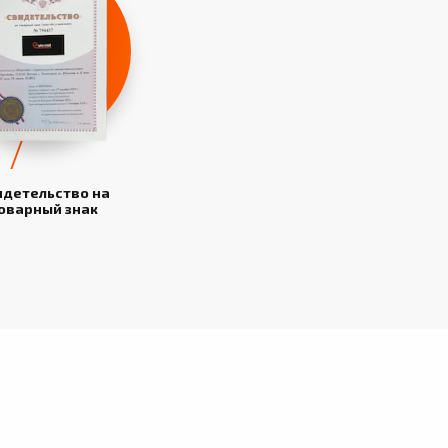
идетельство на
оварный знак