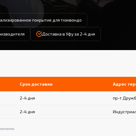
ализированное покрытие для тхэквондо
роизводителя
Доставка в Уфу за 2-4 дня
Срок доставки
Адрес те
2-4 дня
пр-т Дружб
2-4 дня
Индустриал
омпании.