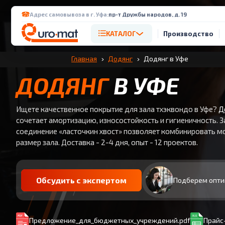
Адрес самовывоза в г. Уфа:
пр-т Дружбы народов, д. 19
КАТАЛОГ
Производство
Главная
Додянг
Додянг в Уфе
ДОДЯНГ
В УФЕ
Ищете качественное покрытие для зала тхэквондо в Уфе?
Д
сочетает амортизацию, износостойкость и гигиеничность. 
соединение «ласточкин хвост» позволяет комбинировать м
размер зала. Доставка - 2-4 дня, опыт - 12 проектов.
Обсудить с экспертом
Подберем опти
Предложение_для_бюджетных_учреждений.pdf
Прайс-