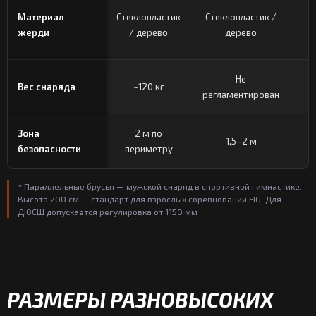
Материал
Стеклопластик
Стеклопластик /
жерди
/ дерево
дерево
Не
Вес снаряда
~120 кг
регламентирован
Зона
2 м по
1,5–2 м
2
безопасности
периметру
* Параллельные брусья — мужской снаряд в спортивной гимнастике.
Высота 200 см — стандарт для взрослых соревнований FIG. Для
ДЮСШ допускается регулировка от 1150 мм
РАЗМЕРЫ РАЗНОВЫСОКИХ