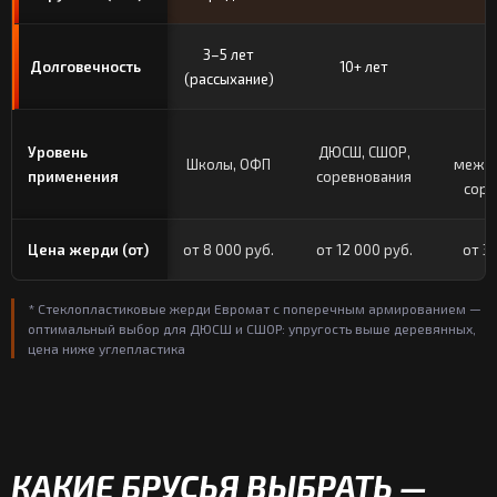
3–5 лет
Долговечность
10+ лет
1
(рассыхание)
Уровень
ДЮСШ, СШОР,
Школы, ОФП
межд
применения
соревнования
соре
Цена жерди (от)
от 8 000 руб.
от 12 000 руб.
от 3
* Стеклопластиковые жерди Евромат с поперечным армированием —
оптимальный выбор для ДЮСШ и СШОР: упругость выше деревянных,
цена ниже углепластика
КАКИЕ БРУСЬЯ ВЫБРАТЬ —