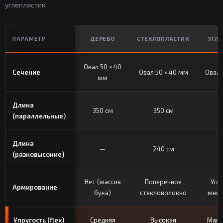
углепластик
ПАРАМЕТР
ДЕРЕВО
СТЕКЛОПЛАСТИК
УГЛ
Овал 50 × 40
Сечение
Овал 50 × 40 мм
Овал 
мм
Длина
350 см
350 см
3
(параллельные)
Длина
—
240 см
2
(разновысокие)
Нет (массив
Поперечное
Угл
Армирование
бука)
стекловолокно
мног
Упругость (flex)
Средняя
Высокая
Макс