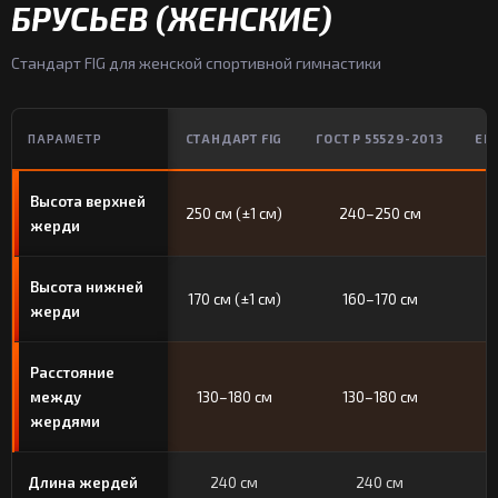
БРУСЬЕВ (ЖЕНСКИЕ)
Стандарт FIG для женской спортивной гимнастики
ПАРАМЕТР
СТАНДАРТ FIG
ГОСТ Р 55529-2013
ЕВ
Высота верхней
250 см (±1 см)
240–250 см
жерди
Высота нижней
170 см (±1 см)
160–170 см
жерди
Расстояние
между
130–180 см
130–180 см
жердями
Длина жердей
240 см
240 см