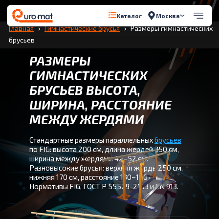
Перейти к содержимому
Москва
Каталог
Главная
Гимнастические брусья
Размеры гимнастических
брусьев
РАЗМЕРЫ
ГИМНАСТИЧЕСКИХ
БРУСЬЕВ ВЫСОТА,
ШИРИНА, РАССТОЯНИЕ
МЕЖДУ ЖЕРДЯМИ
Стандартные размеры параллельных
брусьев
по FIG: высота 200 см, длина жердей 350 см,
ширина между жердями 42–52 см.
Разновысокие брусья: верхняя жердь 250 см,
нижняя 170 см, расстояние 130–180 см.
Нормативы FIG, ГОСТ Р 55529-2013 и EN 913.