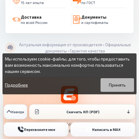
15 лет опыта
по ГОСТ
Доставка
Документы
по всей России
и сертификаты
Актуальная информация от производителя • Официальные
документы • Гарантия качества
Мы используем cookie-файлы, для того, чтобы предоставить
вам возможность максимально комфортно пользоваться
нашим сервисом.
Вы можете подробнее прочитать о cookie-файлах в открытых
Продолжая пользоваться данным сайтом без изменения
источниках или изменить настройки своего браузера.
настроек вы даете согласие на использование ваших cookie-
Подробнее
Принять
файлов.
ЕВРОМАТ
Скачать КП (PDF)
Наверх
ПРОФЕССИОНАЛЬНЫЕ ПОКРЫТИЯ И
Перезвоните мне
Написать в MAX
ОБОРУДОВАНИЕ С 2010 ГОДА