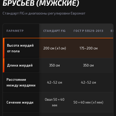
БРУСЬЕВ (МУЖСКИЕ)
Стандарт FIG и диапазоны регулировки Евромат
ПАРАМЕТР
СТАНДАРТ FIG
ГОСТ Р 55529-2013
ЕВ
Высота жердей
200 см (±1 см)
175–200 см
от пола
Длина жердей
350 см
350 см
Расстояние
42–52 см
42–52 см
между жердями
Овал 50 × 40
Сечение жерди
50 × 40 мм (±1 мм)
мм