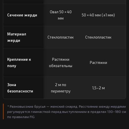
Овал 50 × 40
Сечение жерди
50 × 40 мм (±1 мм)
мм
Материал
Стеклопластик
Стеклопластик
жерди
Крепление к
Растяжки
Растяжки
полу
обязательны
Зона
2 м по
1,5–2 м
2
безопасности
периметру
* Разновысокие брусья — женский снаряд. Расстояние между жердями
регулируется гимнасткой перед выступлением в пределах 130–180 см
по правилам FIG