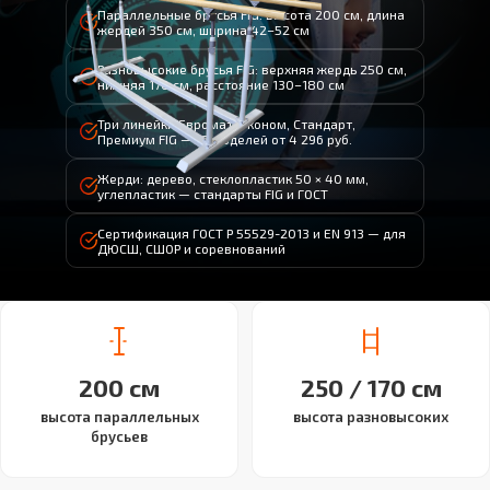
Параллельные брусья FIG: высота 200 см, длина
жердей 350 см, ширина 42–52 см
Разновысокие брусья FIG: верхняя жердь 250 см,
нижняя 170 см, расстояние 130–180 см
Три линейки Евромат: Эконом, Стандарт,
Премиум FIG — 13 моделей от 4 296 руб.
Жерди: дерево, стеклопластик 50 × 40 мм,
углепластик — стандарты FIG и ГОСТ
Сертификация ГОСТ Р 55529-2013 и EN 913 — для
ДЮСШ, СШОР и соревнований
200 см
250 / 170 см
высота параллельных
высота разновысоких
брусьев