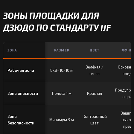
ЗОНЫ ПЛОЩАДКИ ДЛЯ
ДЗЮДО ПО СТАНДАРТУ IJF
ЗОНА
РАЗМЕР
ЦВЕТ
ФУНК
Зелёная /
Основна
Рабочая зона
8x8–10x10 м
синяя
поеди
Предупре
Зона опасности
Полоса 1 м
Красная
о гра
Защита
Зона
Контрастный
Минимум 3 м
выход
безопасности
цвет
пред