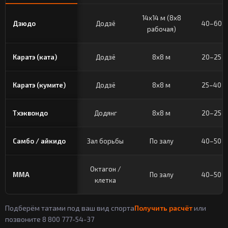
14x14 м (8x8
Дзюдо
Додзё
40–60 
рабочая)
Каратэ (ката)
Додзё
8x8 м
20–25 
Каратэ (кумите)
Додзё
8x8 м
25–40 
Тхэквондо
Додянг
8x8 м
20–25 
Самбо / айкидо
Зал борьбы
По залу
40–50 
Октагон /
ММА
По залу
40–50 
клетка
Подберём татами под ваш вид спорта
Получить расчёт
или
позвоните 8 800 777-54-37