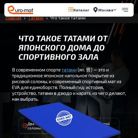
Перейти к содержимому
Москва
Каталог
Главная
Татами
Что такое татами
ЧТО ТАКОЕ ТАТАМИ ОТ
ЯПОНСКОГО ДОМА ДО
СПОРТИВНОГО ЗАЛА
В современном спорте
татами
(яп. 畳) — это и
традиционное японское напольное покрытие из
рисовой соломы, и современный спортивный мат из
EVA для единоборств. Полный гид: история,
устройство, татами в дзюдо и каратэ, из чего делают,
как выбрать.
Два значения: японское покрытие из рисовой
соломы и спортивный мат из EVA