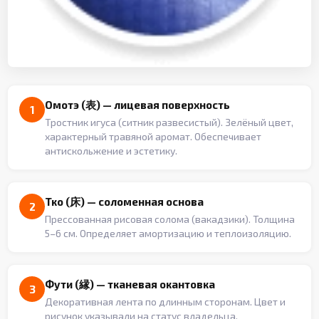
Омотэ (表) — лицевая поверхность
1
Тростник игуса (ситник развесистый). Зелёный цвет,
характерный травяной аромат. Обеспечивает
антискольжение и эстетику.
Тко (床) — соломенная основа
2
Прессованная рисовая солома (вакадзики). Толщина
5–6 см. Определяет амортизацию и теплоизоляцию.
Фути (縁) — тканевая окантовка
3
Декоративная лента по длинным сторонам. Цвет и
рисунок указывали на статус владельца.