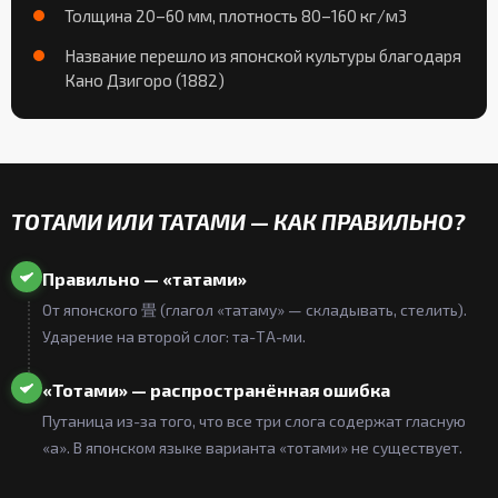
Толщина 20–60 мм, плотность 80–160 кг/м3
Название перешло из японской культуры благодаря
Кано Дзигоро (1882)
ТОТАМИ ИЛИ ТАТАМИ — КАК ПРАВИЛЬНО?
Правильно — «татами»
От японского 畳 (глагол «татаму» — складывать, стелить).
Ударение на второй слог: та-ТА-ми.
«Тотами» — распространённая ошибка
Путаница из-за того, что все три слога содержат гласную
«а». В японском языке варианта «тотами» не существует.