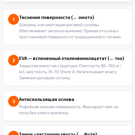
Тиснение поверхности (← омотэ)
1
Шагрень или имитация рисовой соломы.
Обеспечивает антискольжение. Прямая отсылка к
тростниковой поверхности традиционного татами.
EVA — вспененный этиленвинилацетат (← тко)
2
Закрытая ячеистая структура. Плотность 80–160 кг/
м3, жёсткость 35–55 Shore A. Не впитывает влагу.
Заменил рисовую солому.
Антискользящая основа
3
Рифлёная нижняя поверхность. Фиксирует мат на
полу без клея и крепежа.
Замок «ласточкин хвост» (← фути)