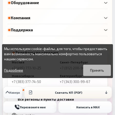
Оборудование
Компания
Поддержка
Мы используем cookie-файлы, для того, чтобы предоставить
Телефоны по городам
вам возможность максимально комфортно пользоваться
нашим сервисом.
Москва
Санкт-Петербург
Вы можете подробнее прочитать о cookie-файлах в открытых
Продолжая пользоваться данным сайтом без изменения
+7 (495) 777-10-25
+7 (812) 200-96-31
источниках или изменить настройки своего браузера.
настроек вы даете согласие на использование ваших cookie-
Подробнее
Принять
файлов.
Новосибирск
Екатеринбург
+7 (383) 377-74-50
+7 (343) 300-99-67
Показать все города
Скачать КП (PDF)
Наверх
Казань
Нижний Новгород
Все регионы и пункты доставки
+7 (843) 206-01-30
+7 (831) 262-65-43
Перезвоните мне
Написать в MAX
info@euro-mat.ru
Челябинск
Красноярск