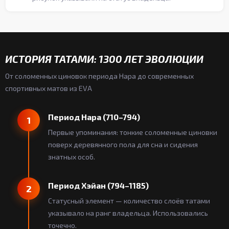
ИСТОРИЯ ТАТАМИ: 1300 ЛЕТ ЭВОЛЮЦИИ
От соломенных циновок периода Нара до современных
спортивных матов из EVA
Период Нара (710–794)
1
Первые упоминания: тонкие соломенные циновки
поверх деревянного пола для сна и сидения
знатных особ.
Период Хэйан (794–1185)
2
Статусный элемент — количество слоёв татами
указывало на ранг владельца. Использовались
точечно.