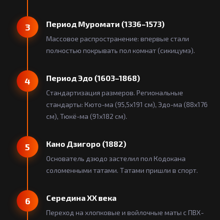
Период Муромати (1336–1573)
3
Массовое распространение: впервые стали
полностью покрывать пол комнат (сикицумэ).
Период Эдо (1603–1868)
4
Стандартизация размеров. Региональные
стандарты: Кюто-ма (95,5x191 см), Эдо-ма (88x176
см), Тюкё-ма (91x182 см).
Кано Дзигоро (1882)
5
Основатель дзюдо застелил пол Кодокана
соломенными татами. Татами пришли в спорт.
Середина XX века
6
Переход на хлопковые и войлочные маты с ПВХ-