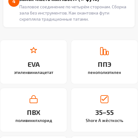
4
Пазловое соединение по четырём сторонам. Сборка
зала без инструментов. Как окантовка фути
скрепляла традиционные татами.
EVA
ППЭ
этиленвинилацетат
пенополиэтилен
ПВХ
35–55
поливинилхлорид
Shore A жёсткость