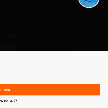
инала
ьная, д. 77