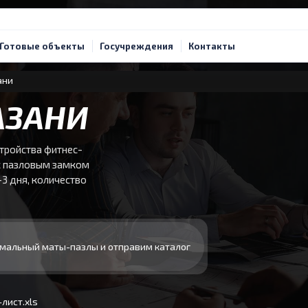
Готовые объекты
Госучреждения
Контакты
ани
АЗАНИ
тройства фитнес-
с пазловым замком
-3 дня, количество
мальный маты-пазлы и отправим каталог
лист.xls