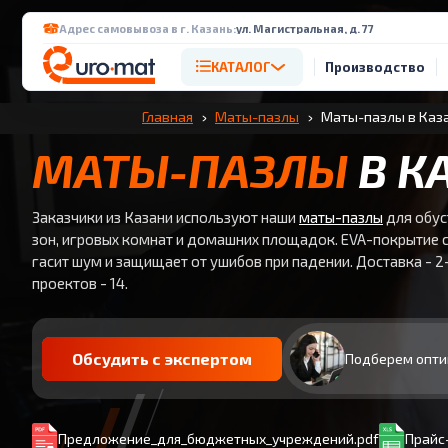
Адрес самовывоза в г. Казань:
ул. Магистральная, д. 77
КАТАЛОГ
Производство
Главная
Маты-пазлы
Маты-пазлы в Каз
МАТЫ-ПАЗЛЫ
В К
Заказчики из Казани используют наши
маты-пазлы
для обус
зон, игровых комнат и домашних площадок. EVA-покрытие 
гасит шум и защищает от ушибов при падении. Доставка - 2
проектов - 14.
Обсудить с экспертом
Подберем опти
Предложение_для_бюджетных_учреждений.pdf
Прайс-