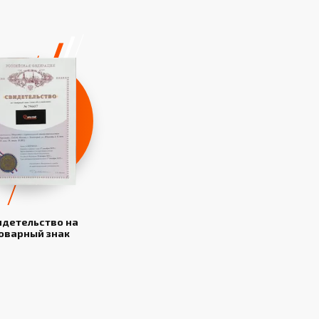
идетельство на
оварный знак