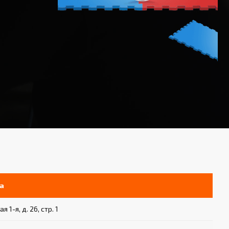
а
 1-я, д. 26, стр. 1