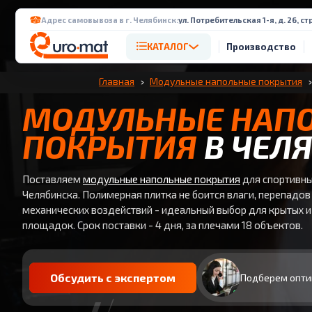
Адрес самовывоза в г. Челябинск:
ул. Потребительская 1-я, д. 26, стр
КАТАЛОГ
Производство
Главная
Модульные напольные покрытия
МОДУЛЬНЫЕ НАП
ПОКРЫТИЯ
В ЧЕЛ
Поставляем
модульные напольные покрытия
для спортивны
Челябинска. Полимерная плитка не боится влаги, перепадов
механических воздействий - идеальный выбор для крытых 
площадок. Срок поставки - 4 дня, за плечами 18 объектов.
Обсудить с экспертом
Подберем опти