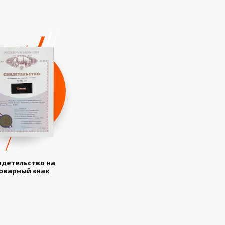
идетельство на
оварный знак