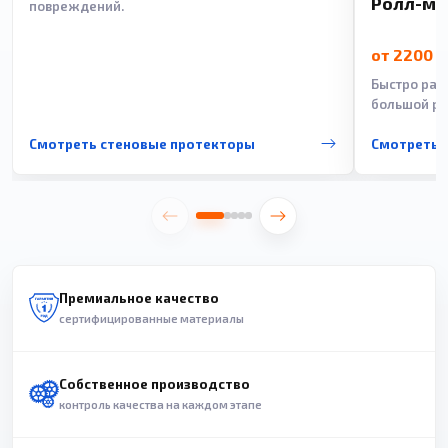
Ролл-м
повреждений.
от 2200 
Быстро рас
большой ра
Смотреть стеновые протекторы
Смотреть 
Премиальное качество
сертифицированные материалы
Собственное производство
контроль качества на каждом этапе