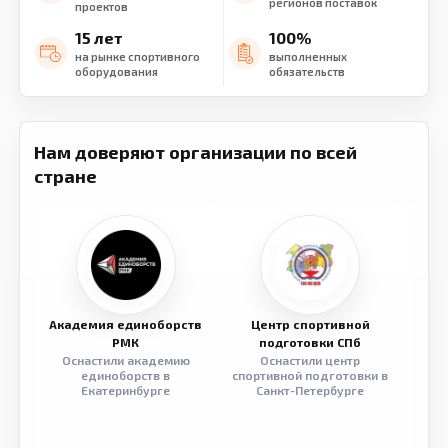
регионов поставок
проектов
15 лет
100%
на рынке спортивного
выполненных
оборудования
обязательств
Нам доверяют организации по всей
стране
Академия единоборств
Центр спортивной
Семе
РМК
подготовки СПб
Оснастили академию
Оснастили центр
Обор
единоборств в
спортивной подготовки в
разв
Екатеринбурге
Санкт-Петербурге