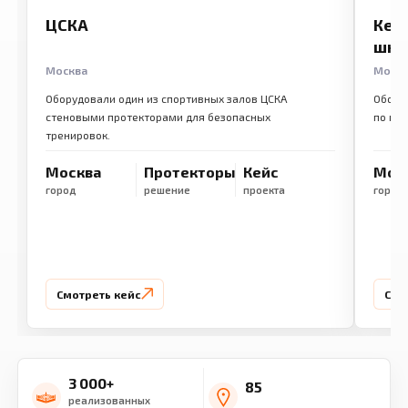
ЦСКА
Кем
шко
Москва
Моск
Оборудовали один из спортивных залов ЦСКА
Обору
стеновыми протекторами для безопасных
по ме
тренировок.
Москва
Протекторы
Кейс
Мос
город
решение
проекта
город
Смотреть кейс
Смо
3 000+
85
реализованных