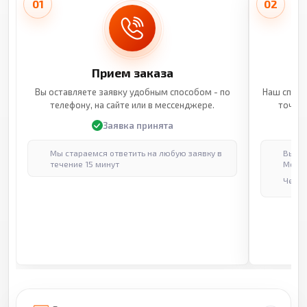
01
02
Прием заказа
Вы оставляете заявку удобным способом - по
Наш специ
телефону, на сайте или в мессенджере.
точные
Заявка принята
Мы стараемся ответить на любую заявку в
Выпол
течение 15 минут
Москв
Через