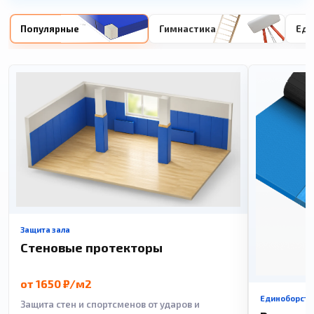
Популярные
Гимнастика
Еди
Защита зала
Стеновые протекторы
от 1650 ₽/м2
Единоборств
Защита стен и спортсменов от ударов и