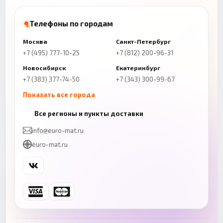
Телефоны по городам
Москва
Санкт-Петербург
+7 (495) 777-10-25
+7 (812) 200-96-31
Новосибирск
Екатеринбург
+7 (383) 377-74-50
+7 (343) 300-99-67
Показать все города
Казань
Нижний Новгород
Все регионы и пункты доставки
+7 (843) 206-01-30
+7 (831) 262-65-43
info@euro-mat.ru
Челябинск
Красноярск
euro-mat.ru
+7 (343) 300-99-67
+7 (391) 216-86-12
Самара
Уфа
+7 (846) 254-54-32
+7 (347) 211-94-40
Ростов-на-Дону
Краснодар
+7 (863) 333-50-75
+7 (861) 212-12-91
Воронеж
Пермь