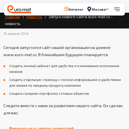
Перейти к содержимому
Москва
Каталог
Главная
Новости
Запуск нового сайта euro-mat.ru -
Запуск сайта
новость
15 апреля 2014
Сегодня запустился сайт нашей организации на домене
www.euro-mat.ru. В ближайшем будущем планируется:
Создать личный кабинет для удобства отслеживания исполнения
заказов
Создать отдельную страницу с полной информацией и удобствами
для заказа по каждому продукту компании
Создать галерею-портфолио готовых объектов
Следите вместе с нами за развитием нашего сайта. Он сделан
для вас.
← Вернуться к списку новостей