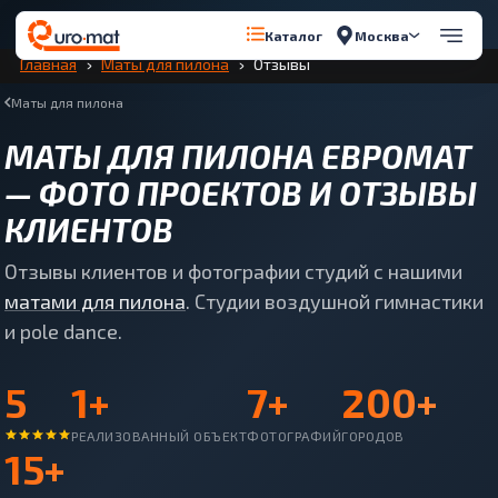
Перейти к содержимому
Москва
Каталог
Главная
Маты для пилона
Отзывы
Маты для пилона
МАТЫ ДЛЯ ПИЛОНА ЕВРОМАТ
— ФОТО ПРОЕКТОВ И ОТЗЫВЫ
КЛИЕНТОВ
Отзывы клиентов и фотографии студий с нашими
матами для пилона
. Студии воздушной гимнастики
и pole dance.
5
1+
7+
200+
РЕАЛИЗОВАННЫЙ ОБЪЕКТ
ФОТОГРАФИЙ
ГОРОДОВ
15+