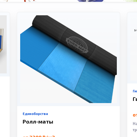
Ги
Г
Единоборства
о
Ролл-маты
Н
т