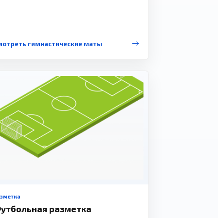
мотреть гимнастические маты
азметка
утбольная разметка