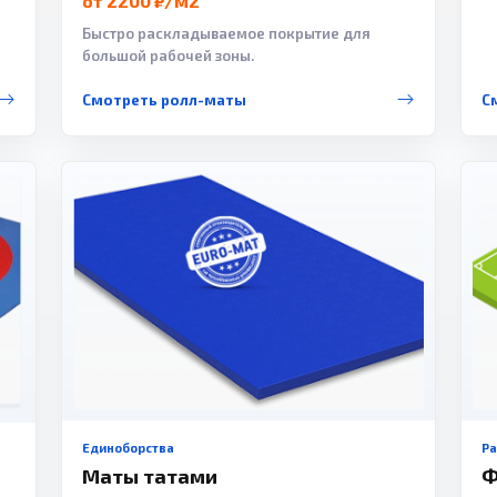
от 2200 ₽/м2
Быстро раскладываемое покрытие для
большой рабочей зоны.
Смотреть ролл-маты
С
Единоборства
Р
Маты татами
Ф