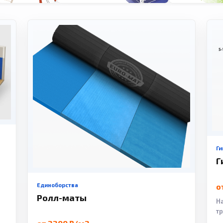
Ги
Г
Единоборства
о
Ролл-маты
Н
т