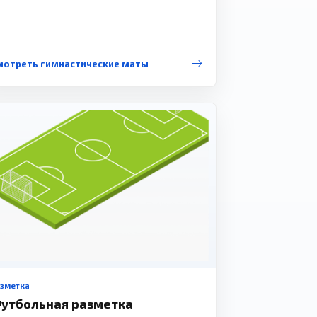
мотреть гимнастические маты
азметка
утбольная разметка