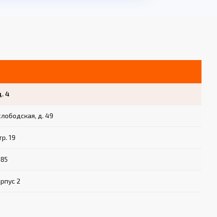
д. 4
слободская, д. 49
тр. 19
 85
орпус 2