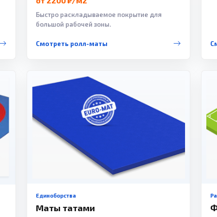
от 2200 ₽/м2
Быстро раскладываемое покрытие для
большой рабочей зоны.
Смотреть ролл-маты
С
Единоборства
Р
Маты татами
Ф