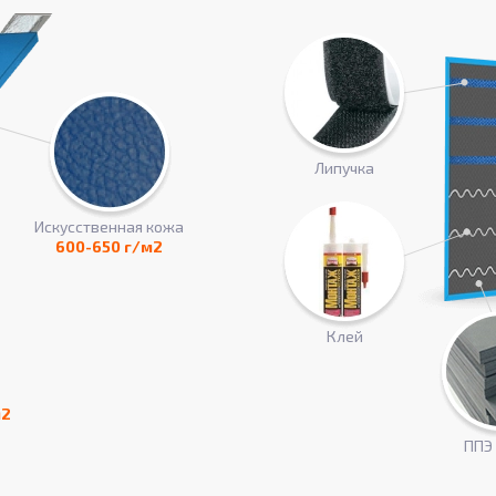
Липучка
Искусcтвенная кожа
600-650 г/м2
Клей
м2
ППЭ