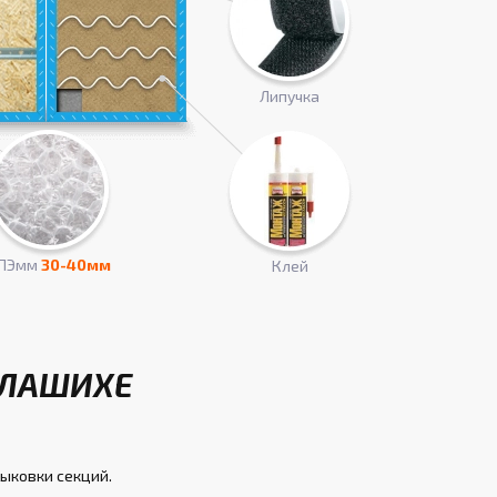
Липучка
ПЭмм
30-40мм
Клей
АЛАШИХЕ
тыковки секций.