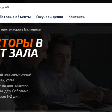
, д. 49
Готовые объекты
Госучреждения
Контакты
 протекторы в Балашихе
КТОРЫ
В
Т ЗАЛА
ий или секционный
ны, углы,
енты для приемки.
, дер. Соболиха,
рок 1-2 дня;