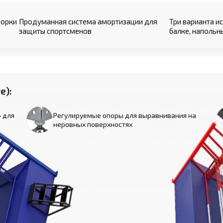
борки
Продуманная система амортизации для
Три варианта и
защиты спортсменов
балке, напольн
е):
» для
Регулируемые опоры для выравнивания на
неровных поверхностях