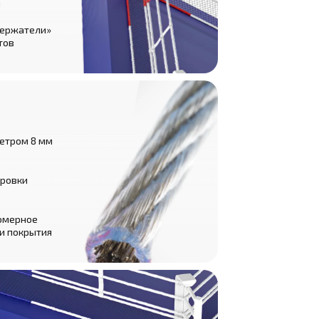
и
держатели»
тов
етром 8 мм
ировки
омерное
и покрытия