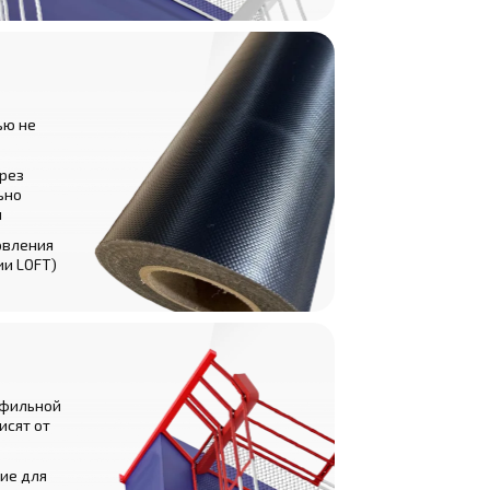
ью не
рез
ьно
и
овления
ии LOFT)
офильной
исят от
ие для