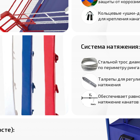
защиты от коррози
Кольцевые «ушки-
для крепления кана
Система натяжения:
Стальной трос диам
по периметру ринга
Талрепы для регул
натяжения
Обеспечивает равн
натяжение канатов 
сте):