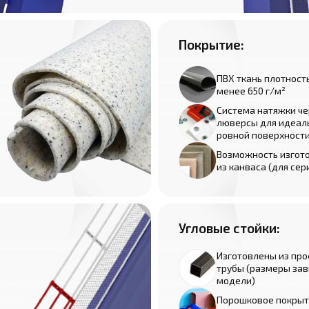
Покрытие:
ПВХ ткань плотност
менее 650 г/м²
Система натяжки че
люверсы для идеал
ровной поверхност
Возможность изгот
из канваса (для сер
Угловые стойки:
Изготовлены из пр
трубы (размеры зав
модели)
Порошковое покрыт