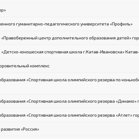
ор»
венного гуманитарно-педагогического университета «Профиль»
 «Правобережный центр дополнительного образования детей» го
«Детско-юношеская спортивная школа г.Катав-Ивановска» Катав
оровительный комплекс
разования «Спортивная школа олимпийского резерва по конькобе
бразования «Спортивная школа олимпийского резерва «Динамо» 
разования «Спортивная школа олимпийского резерва «Атлет» го
развития «Россия»