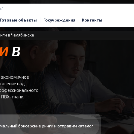
. 1
Готовые объекты
Госучреждения
Контакты
нги в Челябинске
ГИ
В
й экономичное
вышение над
 профессионального
з ПВХ-ткани.
мальный боксерские ринги и отправим каталог