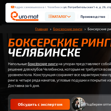
Адрес самовывоза в г. Челябинск:
ул. Потребительская 1-я, д. 26, стр
КАТАЛОГ
Производство
Главная
Боксерские ринги
Боксерские ри
БОКСЕРСКИЕ РИН
ЧЕЛЯБИНСКЕ
Напольные
боксёрские ринги
на упорах представляют собо
решение для клубов Челябинска, которым не требуется воз
уровнем пола. Конструкция сохраняет все характеристики
ринга: четыре ряда канатов, угловые подушки и покрытие и
Доставка за 4 дня.
Обсудить с экспертом
Подберем опти