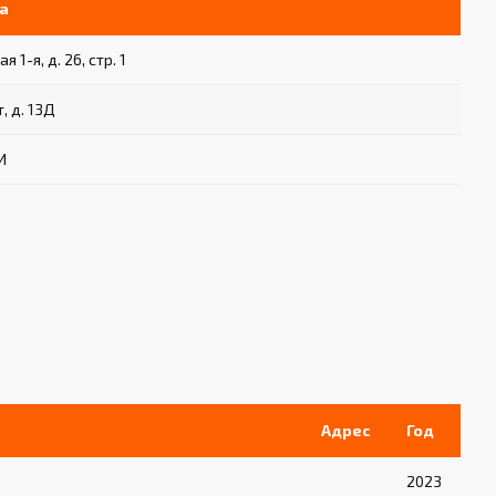
а
 1-я, д. 26, стр. 1
, д. 13Д
И
Адрес
Год
2023