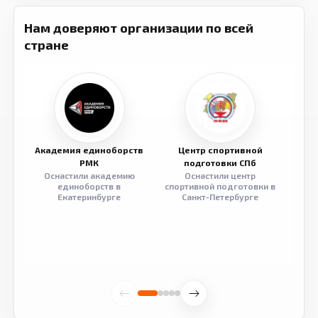
Нам доверяют организации по всей
стране
Академия единоборств
Центр спортивной
Семе
РМК
подготовки СПб
Оснастили академию
Оснастили центр
Обор
единоборств в
спортивной подготовки в
разв
Екатеринбурге
Санкт-Петербурге