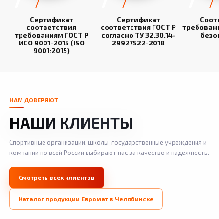
Сертификат
Сертификат
Соот
соответствия
соответствия ГОСТ Р
требован
требованиям ГОСТ Р
согласно ТУ 32.30.14-
безо
ИСО 9001-2015 (ISO
29927522-2018
9001:2015)
НАМ ДОВЕРЯЮТ
НАШИ КЛИЕНТЫ
Спортивные организации, школы, государственные учреждения и
компании по всей России выбирают нас за качество и надежность.
Смотреть всех клиентов
Каталог продукции Евромат в Челябинске