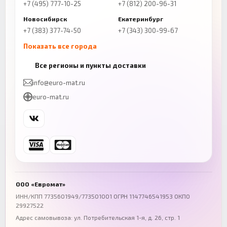
+7 (495) 777-10-25
+7 (812) 200-96-31
Новосибирск
Екатеринбург
+7 (383) 377-74-50
+7 (343) 300-99-67
Показать все города
Казань
Нижний Новгород
Все регионы и пункты доставки
+7 (843) 206-01-30
+7 (831) 262-65-43
info@euro-mat.ru
Челябинск
Красноярск
euro-mat.ru
+7 (343) 300-99-67
+7 (391) 216-86-12
Самара
Уфа
+7 (846) 254-54-32
+7 (347) 211-94-40
Ростов-на-Дону
Краснодар
+7 (863) 333-50-75
+7 (861) 212-12-91
Воронеж
Пермь
+7 (473) 211-78-90
+7 (342) 264-04-62
ООО «Евромат»
Волгоград
Омск
ИНН/КПП 7735601949/773501001 ОГРН 1147746541953 ОКПО
29927522
+7 (844) 261-36-12
+7 (381) 269-95-70
Адрес самовывоза: ул. Потребительская 1-я, д. 26, стр. 1