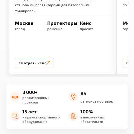
стеновыми протекторами для безопасных
по ме
тренировок.
Москва
Протекторы
Кейс
Мос
город
решение
проекта
город
Смотреть кейс
Смо
3 000+
85
реализованных
регионов поставок
проектов
15 лет
100%
на рынке спортивного
выполненных
оборудования
обязательств