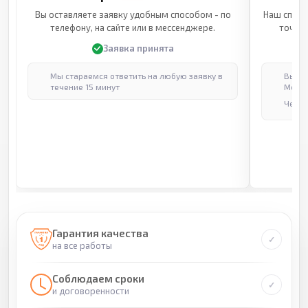
Вы оставляете заявку удобным способом - по
Наш специ
телефону, на сайте или в мессенджере.
точные
Заявка принята
Мы стараемся ответить на любую заявку в
Выпол
течение 15 минут
Москв
Через
Гарантия качества
на все работы
Соблюдаем сроки
и договоренности