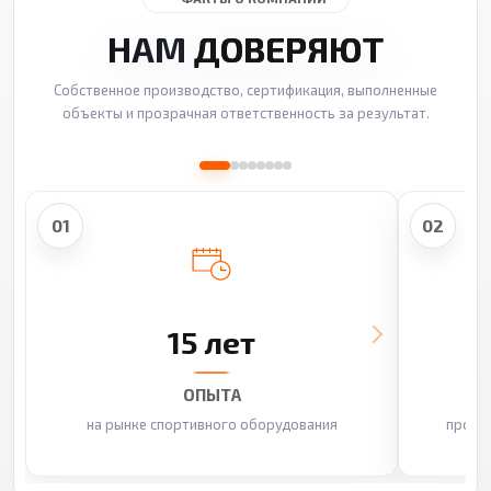
НАМ
ДОВЕРЯЮТ
Собственное производство, сертификация, выполненные
объекты и прозрачная ответственность за результат.
01
02
15 лет
ОПЫТА
на рынке спортивного оборудования
произ