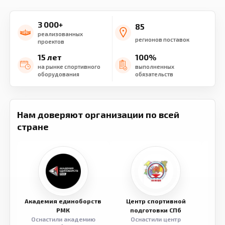
3 000+
85
реализованных
регионов поставок
проектов
15 лет
100%
на рынке спортивного
выполненных
оборудования
обязательств
Нам доверяют организации по всей
стране
Академия единоборств
Центр спортивной
Семе
РМК
подготовки СПб
Оснастили академию
Оснастили центр
Обор