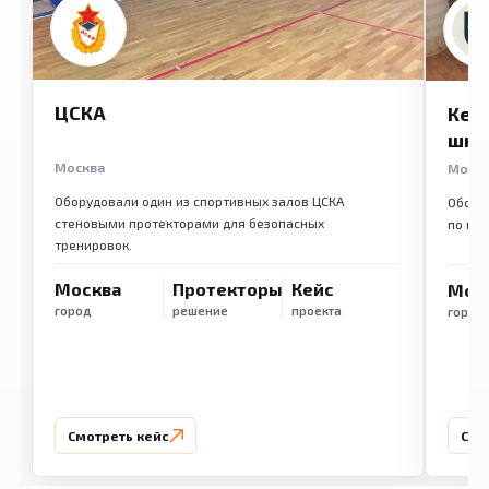
ЦСКА
Кем
шко
Москва
Моск
Оборудовали один из спортивных залов ЦСКА
Обору
стеновыми протекторами для безопасных
по ме
тренировок.
Москва
Протекторы
Кейс
Мос
город
решение
проекта
город
Смотреть кейс
Смо