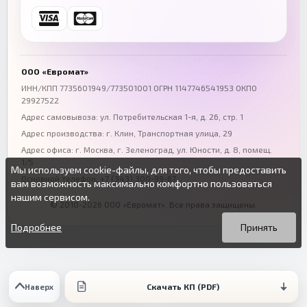
Ростов-на-Дону
Краснодар
+7 (863) 333-50-75
+7 (861) 212-12-91
Воронеж
Пермь
+7 (473) 211-78-90
+7 (342) 264-04-62
ООО «Евромат»
Волгоград
Омск
ИНН/КПП 7735601949/773501001 ОГРН 1147746541953 ОКПО
29927522
+7 (844) 261-36-12
+7 (381) 269-95-70
Адрес самовывоза: ул. Потребительская 1-я, д. 26, стр. 1
Адрес производства: г. Клин, Транспортная улица, 29
Адрес офиса:
г. Москва, г. Зеленоград
,
ул. Юности, д. 8, помещ.
1/5
Мы используем cookie-файлы, для того, чтобы предоставить
Основной телефон:
+7 (343) 300-99-67
вам возможность максимально комфортно пользоваться
нашим сервисом.
© 2010-2026 ООО «Евромат». Все права защищены.
Вы можете подробнее прочитать о cookie-файлах в открытых
Продолжая пользоваться данным сайтом без изменения
источниках или изменить настройки своего браузера.
настроек вы даете согласие на использование ваших cookie-
Подробнее
Принять
файлов.
Скачать КП (PDF)
Наверх