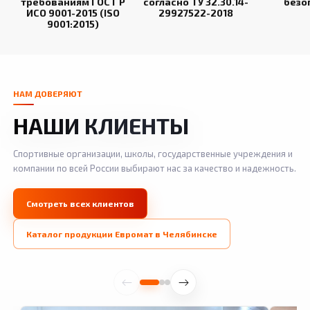
требованиям ГОСТ Р
согласно ТУ 32.30.14-
безо
ИСО 9001-2015 (ISO
29927522-2018
9001:2015)
НАМ ДОВЕРЯЮТ
НАШИ КЛИЕНТЫ
Спортивные организации, школы, государственные учреждения и
компании по всей России выбирают нас за качество и надежность.
Смотреть всех клиентов
Каталог продукции Евромат в Челябинске