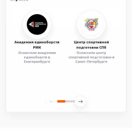
Академия единоборств
Центр спортивной
Семе
РМК
подготовки СПб
Оснастили академию
Оснастили центр
Обор
единоборств в
спортивной подготовки в
разв
Екатеринбурге
Санкт-Петербурге