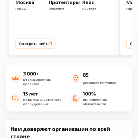
Москва
Протекторы
Кейс
Мос
город
решение
проекта
город
Смотреть кейс
Смо
3 000+
85
реализованных
регионов поставок
проектов
15 лет
100%
на рынке спортивного
выполненных
оборудования
обязательств
Нам доверяют организации по всей
стране