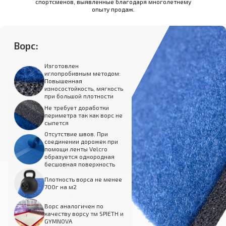
спортсменов, выявленные благодаря многолетнему
опыту продаж.
Ворс:
Изготовлен
иглопробивным методом:
Повышенная
износостойкость, мягкость
при большой плотности
Не требует доработки
периметра так как ворс не
сыпется
Отсутствие швов. При
соединении дорожек при
помощи ленты Velcro
образуется однородная
бесшовная поверхность
Плотность ворса не менее
700г на м2
Ворс аналогичен по
качеству ворсу тм SPIETH и
GYMNOVA