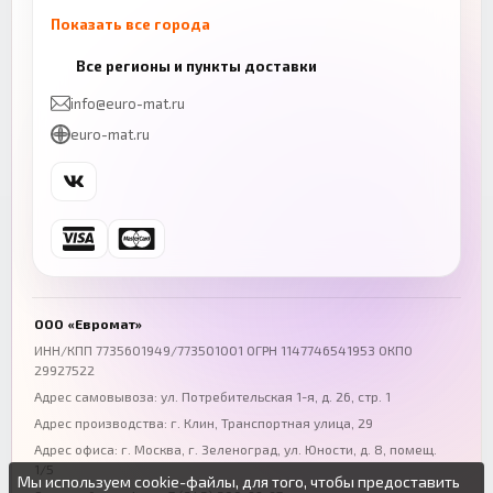
Показать все города
Казань
Нижний Новгород
Все регионы и пункты доставки
+7 (843) 206-01-30
+7 (831) 262-65-43
info@euro-mat.ru
Челябинск
Красноярск
euro-mat.ru
+7 (343) 300-99-67
+7 (391) 216-86-12
Самара
Уфа
+7 (846) 254-54-32
+7 (347) 211-94-40
Ростов-на-Дону
Краснодар
+7 (863) 333-50-75
+7 (861) 212-12-91
Воронеж
Пермь
+7 (473) 211-78-90
+7 (342) 264-04-62
ООО «Евромат»
Волгоград
Омск
ИНН/КПП 7735601949/773501001 ОГРН 1147746541953 ОКПО
29927522
+7 (844) 261-36-12
+7 (381) 269-95-70
Адрес самовывоза: ул. Потребительская 1-я, д. 26, стр. 1
Адрес производства: г. Клин, Транспортная улица, 29
Адрес офиса:
г. Москва, г. Зеленоград
,
ул. Юности, д. 8, помещ.
1/5
Мы используем cookie-файлы, для того, чтобы предоставить