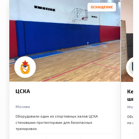
ОСНАЩЕНИЕ
ЦСКА
Кем
шко
Москва
Моск
Оборудовали один из спортивных залов ЦСКА
Обору
стеновыми протекторами для безопасных
по ме
тренировок.