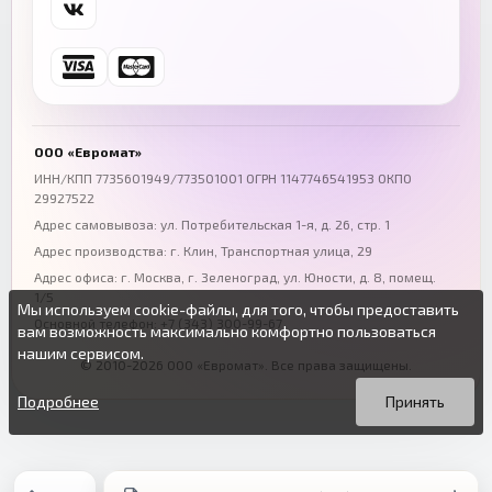
+7 (846) 254-54-32
+7 (347) 211-94-40
Ростов-на-Дону
Краснодар
+7 (863) 333-50-75
+7 (861) 212-12-91
Воронеж
Пермь
+7 (473) 211-78-90
+7 (342) 264-04-62
ООО «Евромат»
Волгоград
Омск
ИНН/КПП 7735601949/773501001 ОГРН 1147746541953 ОКПО
29927522
+7 (844) 261-36-12
+7 (381) 269-95-70
Адрес самовывоза: ул. Потребительская 1-я, д. 26, стр. 1
Адрес производства: г. Клин, Транспортная улица, 29
Адрес офиса:
г. Москва, г. Зеленоград
,
ул. Юности, д. 8, помещ.
1/5
Мы используем cookie-файлы, для того, чтобы предоставить
Основной телефон:
+7 (343) 300-99-67
вам возможность максимально комфортно пользоваться
нашим сервисом.
© 2010-2026 ООО «Евромат». Все права защищены.
Вы можете подробнее прочитать о cookie-файлах в открытых
Продолжая пользоваться данным сайтом без изменения
источниках или изменить настройки своего браузера.
настроек вы даете согласие на использование ваших cookie-
Подробнее
Принять
файлов.