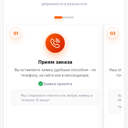
уверенности в результате
01
02
Прием заказа
Вы оставляете заявку удобным способом - по
Наш специ
телефону, на сайте или в мессенджере.
точные
Заявка принята
Мы стараемся ответить на любую заявку в
Выпол
течение 15 минут
Москв
Через