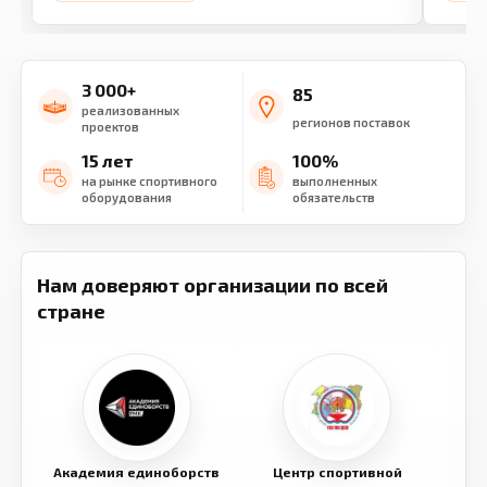
3 000+
85
реализованных
регионов поставок
проектов
15 лет
100%
на рынке спортивного
выполненных
оборудования
обязательств
Нам доверяют организации по всей
стране
Академия единоборств
Центр спортивной
Семе