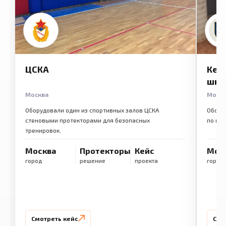
ЦСКА
Кем
шко
Москва
Моск
Оборудовали один из спортивных залов ЦСКА
Обору
стеновыми протекторами для безопасных
по ме
тренировок.
Москва
Протекторы
Кейс
Мос
город
решение
проекта
город
Смотреть кейс
Смо