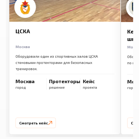
ЦСКА
Кем
шко
Москва
Моск
Оборудовали один из спортивных залов ЦСКА
Обору
стеновыми протекторами для безопасных
по ме
тренировок.
Москва
Протекторы
Кейс
Мос
город
решение
проекта
город
Смотреть кейс
Смо