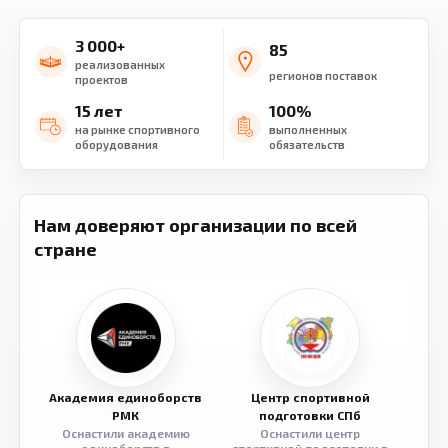
3 000+
85
реализованных
регионов поставок
проектов
15 лет
100%
на рынке спортивного
выполненных
оборудования
обязательств
Нам доверяют организации по всей
стране
Академия единоборств
Центр спортивной
Семе
РМК
подготовки СПб
Оснастили академию
Оснастили центр
Обор