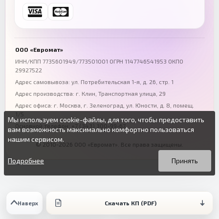
Ростов-на-Дону
Краснодар
+7 (863) 333-50-75
+7 (861) 212-12-91
Воронеж
Пермь
+7 (473) 211-78-90
+7 (342) 264-04-62
ООО «Евромат»
Волгоград
Омск
ИНН/КПП 7735601949/773501001 ОГРН 1147746541953 ОКПО
29927522
+7 (844) 261-36-12
+7 (381) 269-95-70
Адрес самовывоза: ул. Потребительская 1-я, д. 26, стр. 1
Адрес производства: г. Клин, Транспортная улица, 29
Адрес офиса:
г. Москва, г. Зеленоград
,
ул. Юности, д. 8, помещ.
1/5
Мы используем cookie-файлы, для того, чтобы предоставить
Основной телефон:
+7 (343) 300-99-67
вам возможность максимально комфортно пользоваться
нашим сервисом.
© 2010-2026 ООО «Евромат». Все права защищены.
Вы можете подробнее прочитать о cookie-файлах в открытых
Продолжая пользоваться данным сайтом без изменения
источниках или изменить настройки своего браузера.
настроек вы даете согласие на использование ваших cookie-
Подробнее
Принять
файлов.
Скачать КП (PDF)
Наверх