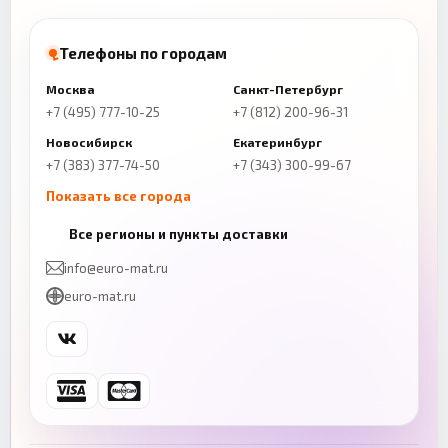
Телефоны по городам
Москва
Санкт-Петербург
+7 (495) 777-10-25
+7 (812) 200-96-31
Новосибирск
Екатеринбург
+7 (383) 377-74-50
+7 (343) 300-99-67
Показать все города
Казань
Нижний Новгород
Все регионы и пункты доставки
+7 (843) 206-01-30
+7 (831) 262-65-43
info@euro-mat.ru
Челябинск
Красноярск
euro-mat.ru
+7 (343) 300-99-67
+7 (391) 216-86-12
Самара
Уфа
+7 (846) 254-54-32
+7 (347) 211-94-40
Ростов-на-Дону
Краснодар
+7 (863) 333-50-75
+7 (861) 212-12-91
Воронеж
Пермь