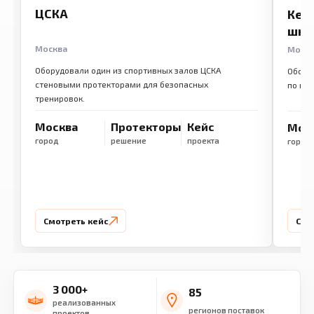
ЦСКА
Кем
шко
Москва
Моск
Оборудовали один из спортивных залов ЦСКА
Обору
стеновыми протекторами для безопасных
по ме
тренировок.
Москва
Протекторы
Кейс
Мос
город
решение
проекта
город
Смотреть кейс
Смо
3 000+
85
реализованных
регионов поставок
проектов