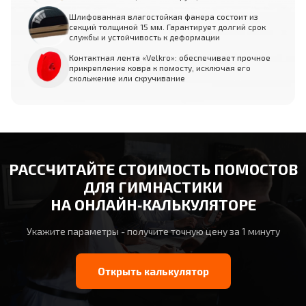
Шлифованная влагостойкая фанера состоит из
секций толщиной 15 мм. Гарантирует долгий срок
службы и устойчивость к деформации
Контактная лента «Velkro»: обеспечивает прочное
прикрепление ковра к помосту, исключая его
скольжение или скручивание
РАССЧИТАЙТЕ СТОИМОСТЬ ПОМОСТОВ
ДЛЯ ГИМНАСТИКИ
НА ОНЛАЙН‑КАЛЬКУЛЯТОРЕ
Укажите параметры - получите точную цену за 1 минуту
Открыть калькулятор