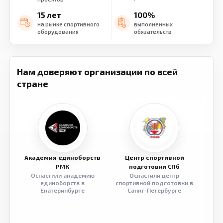
15 лет
100%
на рынке спортивного
выполненных
оборудования
обязательств
Нам доверяют организации по всей
стране
Академия единоборств
Центр спортивной
Семе
РМК
подготовки СПб
Оснастили академию
Оснастили центр
Обор
единоборств в
спортивной подготовки в
разв
Екатеринбурге
Санкт-Петербурге