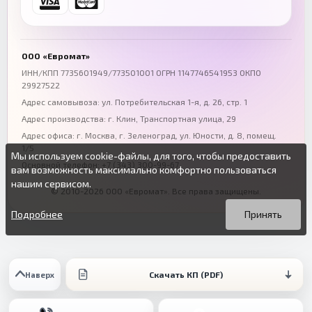
+7 (863) 333-50-75
+7 (861) 212-12-91
Воронеж
Пермь
+7 (473) 211-78-90
+7 (342) 264-04-62
ООО «Евромат»
Волгоград
Омск
ИНН/КПП 7735601949/773501001 ОГРН 1147746541953 ОКПО
29927522
+7 (844) 261-36-12
+7 (381) 269-95-70
Адрес самовывоза: ул. Потребительская 1-я, д. 26, стр. 1
Адрес производства: г. Клин, Транспортная улица, 29
Адрес офиса:
г. Москва, г. Зеленоград
,
ул. Юности, д. 8, помещ.
1/5
Мы используем cookie-файлы, для того, чтобы предоставить
Основной телефон:
+7 (343) 300-99-67
вам возможность максимально комфортно пользоваться
нашим сервисом.
© 2010-2026 ООО «Евромат». Все права защищены.
Вы можете подробнее прочитать о cookie-файлах в открытых
Продолжая пользоваться данным сайтом без изменения
источниках или изменить настройки своего браузера.
настроек вы даете согласие на использование ваших cookie-
Подробнее
Принять
файлов.
Скачать КП (PDF)
Наверх