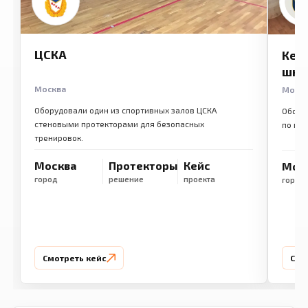
ЦСКА
Кем
шко
Москва
Моск
Оборудовали один из спортивных залов ЦСКА
Обору
стеновыми протекторами для безопасных
по ме
тренировок.
Москва
Протекторы
Кейс
Мос
город
решение
проекта
город
Смотреть кейс
Смо