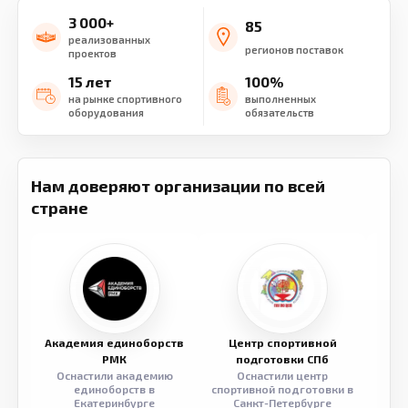
3 000+
85
реализованных
регионов поставок
проектов
15 лет
100%
на рынке спортивного
выполненных
оборудования
обязательств
Нам доверяют организации по всей
стране
Академия единоборств
Центр спортивной
Семе
РМК
подготовки СПб
Оснастили академию
Оснастили центр
Обор
единоборств в
спортивной подготовки в
разв
Екатеринбурге
Санкт-Петербурге