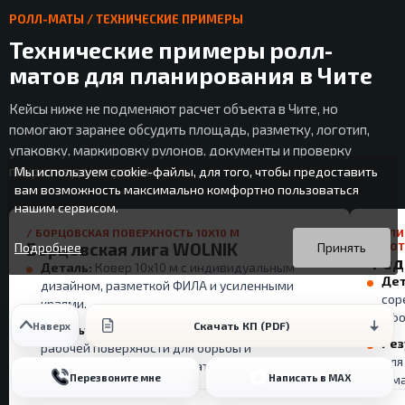
РОЛЛ-МАТЫ / ТЕХНИЧЕСКИЕ ПРИМЕРЫ
Технические примеры ролл-
матов для планирования в Чите
Кейсы ниже не подменяют расчет объекта в Чите, но
помогают заранее обсудить площадь, разметку, логотип,
упаковку, маркировку рулонов, документы и проверку
покрытия до отправки.
Мы используем cookie-файлы, для того, чтобы предоставить
вам возможность максимально комфортно пользоваться
нашим сервисом.
Вы можете подробнее прочитать о cookie-файлах в открытых
Продолжая пользоваться данным сайтом без изменения
/ БОРЦОВСКАЯ ПОВЕРХНОСТЬ 10X10 М
БЕРЛИ
источниках или изменить настройки своего браузера.
настроек вы даете согласие на использование ваших cookie-
Борцовская лига WOLNIK
ЛОГО
Подробнее
Принять
Фед
файлов.
Деталь:
Ковер 10x10 м с индивидуальным
Дет
дизайном, разметкой ФИЛА и усиленными
сор
краями.
офо
Скачать КП (PDF)
Наверх
Результат:
Полезен как пример большой
Рез
рабочей поверхности для борьбы и
для
соревновательного формата.
Перезвоните мне
Написать в MAX
и м