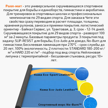
Ролл-мат
- это универсальное скручивающееся спортивное
покрытие для борьбы и единоборств, гимнастики и акробатики.
Для тренировок в спортивных школах и профессиональных
чемпионатов по 29 видам спорта. Для заказа в Чите эти
свойства сразу переводим в расчет площади, толщины,
хранения рулонов, заноса и приемки покрытия; логистический
ориентир - Байкал Сервис, ул. Трактовая, д. 3, срок - 12-14 дней.
Скручивающееся покрытие для 29 видов спорта - разворот 100
м² за 2 минуты. Базовые параметры продукта: 3 покрытия под
задачу: SLIP-RESIST для борьбы, Eco-Judo для дзюдо, No-Burn для
гимнастики; Бесклеевая ламинация при 270°С - срок службы до
20 лет, 100% экологичность; 2 плотности: STANDARD 180-200 кг/
м³ и HARD 220 кг/м³ - подбор под вид спорта; Нейлоновая
липучка с термоприпайкой - бесшовная стыковка, ресурс 10+
лет.
Кожа Eco-Sport Leather™
Кожа Eco-Judo Leather™
Спортивный ворс No-Burn™