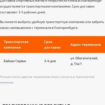
Доставка спортивных матов и покрытий из Клина в Екатеринбург
стен (бетон, кирпич и т.д.)
осуществляется транспортными компаниями. Срок доставки
Обеспечивают надежность и устойчивость
составляет 3-5 рабочих дней.
пристенной конструкции
Простой монтаж и демонтаж при
Вы можете выбрать удобную транспортную компанию или забрать
необходимости
заказ самовывозом с терминала в Екатеринбурге.
Транспортная
Срок
Адрес терминала
компания
доставки
ул. Обогатителей,
Байкал Сервис
3-4 дня
д. 11а/1
Полный список адресов терминалов можно уточнить в транспортной
компании.