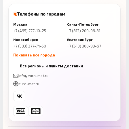
Телефоны по городам
Москва
Санкт-Петербург
+7 (495) 777-10-25
+7 (812) 200-96-31
Новосибирск
Екатеринбург
+7 (383) 377-74-50
+7 (343) 300-99-67
Показать все города
Казань
Нижний Новгород
Все регионы и пункты доставки
+7 (843) 206-01-30
+7 (831) 262-65-43
info@euro-mat.ru
Челябинск
Красноярск
euro-mat.ru
+7 (343) 300-99-67
+7 (391) 216-86-12
Самара
Уфа
+7 (846) 254-54-32
+7 (347) 211-94-40
Ростов-на-Дону
Краснодар
+7 (863) 333-50-75
+7 (861) 212-12-91
Воронеж
Пермь