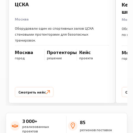
ЦСКА
Кем
шко
Москва
Моск
Оборудовали один из спортивных залов ЦСКА
Обору
стеновыми протекторами для безопасных
по ме
тренировок.
Москва
Протекторы
Кейс
Мос
город
решение
проекта
город
Смотреть кейс
Смо
3 000+
85
реализованных
регионов поставок
проектов