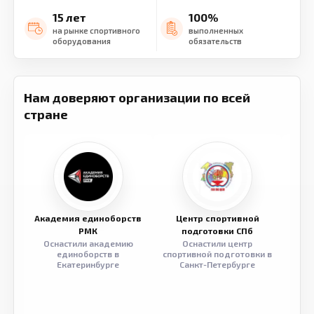
15 лет
100%
на рынке спортивного
выполненных
оборудования
обязательств
Нам доверяют организации по всей
стране
Академия единоборств
Центр спортивной
Семе
РМК
подготовки СПб
Оснастили академию
Оснастили центр
Обор
единоборств в
спортивной подготовки в
разв
Екатеринбурге
Санкт-Петербурге