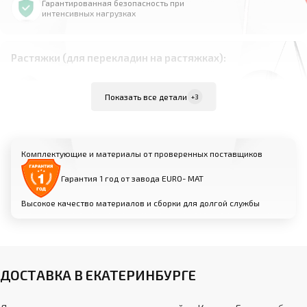
Гарантированная безопасность при
интенсивных нагрузках
Растяжки (для перекладин на растяжках):
Материал: высокопрочная сталь
Показать все детали
+3
Комплект из 4 растяжек для равномерного
распределения нагрузки
Надежно фиксируют перекладину к полу для
Комплектующие и материалы от проверенных поставщиков
максимальной устойчивости
Возможность индивидуальной настройки
Гарантия 1 год от завода EURO- МАТ
натяжения для оптимальной жесткости
Высокое качество материалов и сборки для долгой службы
Анкерные крепления (для пристенных
перекладин):
Прочные металлические анкеры для фиксации
ДОСТАВКА В ЕКАТЕРИНБУРГЕ
к стене
Возможность установки на различные типы