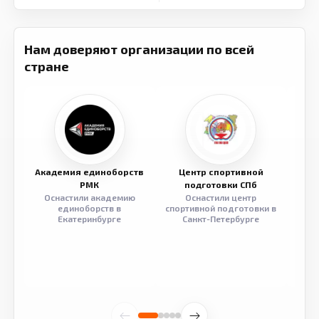
Нам доверяют организации по всей
стране
Академия единоборств
Центр спортивной
Семе
РМК
подготовки СПб
Оснастили академию
Оснастили центр
Обор
единоборств в
спортивной подготовки в
разв
Екатеринбурге
Санкт-Петербурге