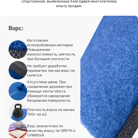
спортсменов, выявленные благодаря многолетнему
опыту продаж.
Ворс:
Изготовлен
иглопробивным методом:
Повышенная
износостойкость, мягкость
при большой плотности
Не требует доработки
периметра так как ворс не
сыпется
Отсутствие швов. При
соединении дорожек при
помощи ленты Velcro
образуется однородная
бесшовная поверхность
Плотность ворса не менее
700г на м2
Ворс аналогичен по
качеству ворсу тм SPIETH и
GYMNOVA