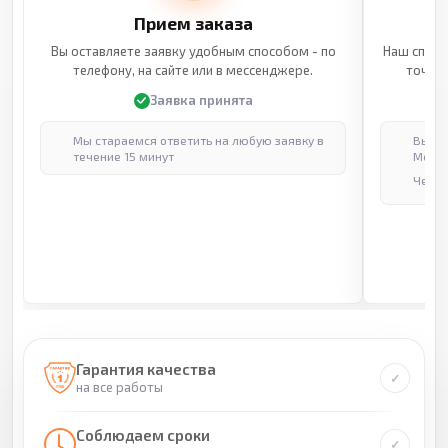
Прием заказа
Вы оставляете заявку удобным способом - по
Наш специ
телефону, на сайте или в мессенджере.
точные
Заявка принята
Мы стараемся ответить на любую заявку в
Выпол
течение 15 минут
Москв
Через
Гарантия качества
на все работы
Соблюдаем сроки