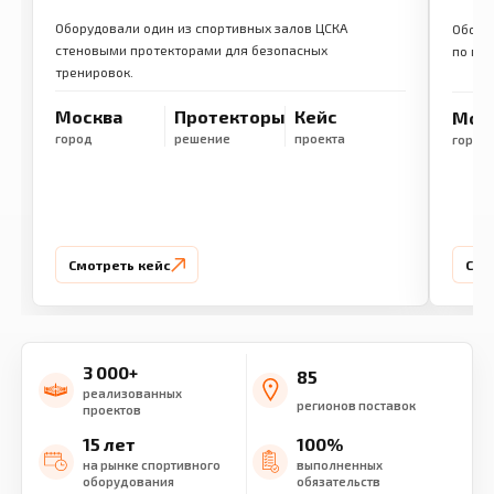
Оборудовали один из спортивных залов ЦСКА
Обору
стеновыми протекторами для безопасных
по ме
тренировок.
Москва
Протекторы
Кейс
Мос
город
решение
проекта
город
Смотреть кейс
Смо
3 000+
85
реализованных
регионов поставок
проектов
15 лет
100%
на рынке спортивного
выполненных
оборудования
обязательств