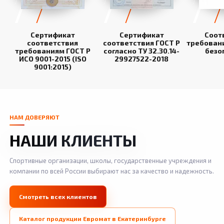
Сертификат
Сертификат
Соот
соответствия
соответствия ГОСТ Р
требован
требованиям ГОСТ Р
согласно ТУ 32.30.14-
безо
ИСО 9001-2015 (ISO
29927522-2018
9001:2015)
НАМ ДОВЕРЯЮТ
НАШИ КЛИЕНТЫ
Спортивные организации, школы, государственные учреждения и
компании по всей России выбирают нас за качество и надежность.
Смотреть всех клиентов
Каталог продукции Евромат в Екатеринбурге