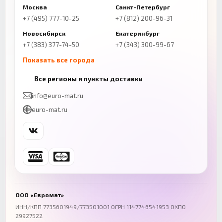
Москва
Санкт-Петербург
+7 (495) 777-10-25
+7 (812) 200-96-31
Новосибирск
Екатеринбург
+7 (383) 377-74-50
+7 (343) 300-99-67
Показать все города
Казань
Нижний Новгород
Все регионы и пункты доставки
+7 (843) 206-01-30
+7 (831) 262-65-43
info@euro-mat.ru
Челябинск
Красноярск
euro-mat.ru
+7 (343) 300-99-67
+7 (391) 216-86-12
Самара
Уфа
+7 (846) 254-54-32
+7 (347) 211-94-40
Ростов-на-Дону
Краснодар
+7 (863) 333-50-75
+7 (861) 212-12-91
Воронеж
Пермь
+7 (473) 211-78-90
+7 (342) 264-04-62
ООО «Евромат»
Волгоград
Омск
ИНН/КПП 7735601949/773501001 ОГРН 1147746541953 ОКПО
29927522
+7 (844) 261-36-12
+7 (381) 269-95-70