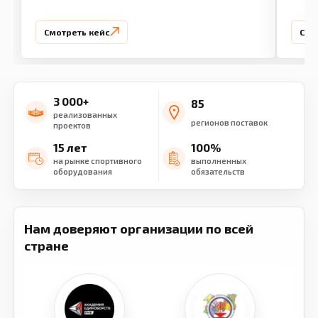
Смотреть кейс
Смо
3 000+
85
реализованных
регионов поставок
проектов
15 лет
100%
на рынке спортивного
выполненных
оборудования
обязательств
Нам доверяют организации по всей
стране