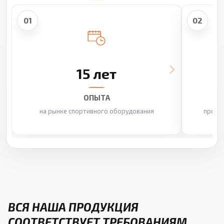
01
02
15 лет
ОПЫТА
на рынке спортивного оборудования
произ
ВСЯ НАША ПРОДУКЦИЯ
СООТВЕТСТВУЕТ ТРЕБОВАНИЯМ