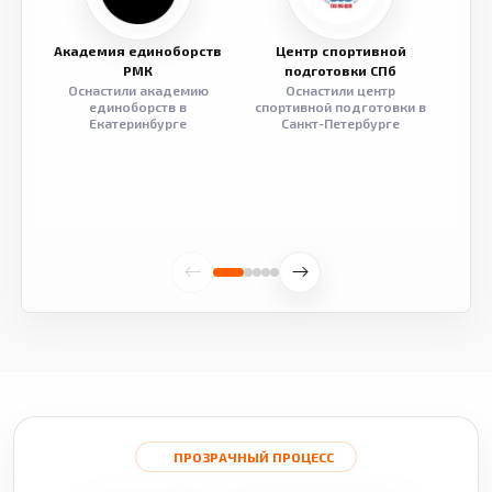
Академия единоборств
Центр спортивной
Семе
РМК
подготовки СПб
Оснастили академию
Оснастили центр
Обор
единоборств в
спортивной подготовки в
разв
Екатеринбурге
Санкт-Петербурге
ПРОЗРАЧНЫЙ ПРОЦЕСС