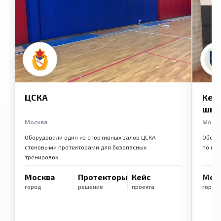
ЦСКА
Кем
шко
Москва
Моск
Оборудовали один из спортивных залов ЦСКА
Обору
стеновыми протекторами для безопасных
по ме
тренировок.
Москва
Протекторы
Кейс
Мос
город
решение
проекта
город