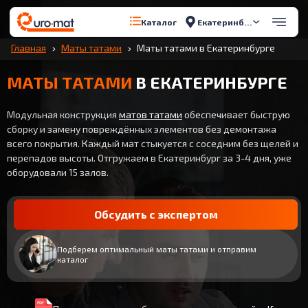
Екатеринбург
Каталог
Главная
Маты татами
Маты татами в Екатеринбурге
МАТЫ ТАТАМИ
В ЕКАТЕРИНБУРГЕ
Модульная конструкция
матов татами
обеспечивает быструю
сборку и замену повреждённых элементов без демонтажа
всего покрытия. Каждый мат стыкуется с соседним без щелей и
перепадов высоты. Отгружаем в Екатеринбург за 3-4 дня, уже
оборудовали 15 залов.
Обсудить с экспертом
Подберем оптимальный маты татами и отправим
каталог