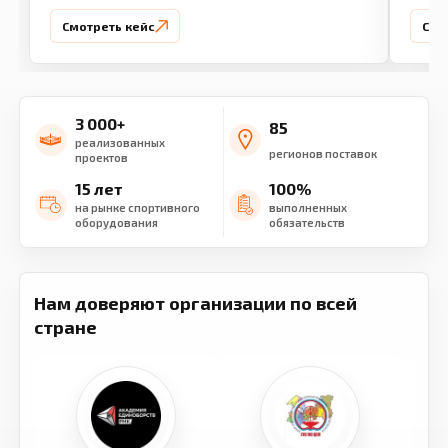
Смотреть кейс
Смо
3 000+
85
реализованных
регионов поставок
проектов
15 лет
100%
на рынке спортивного
выполненных
оборудования
обязательств
Нам доверяют организации по всей
стране