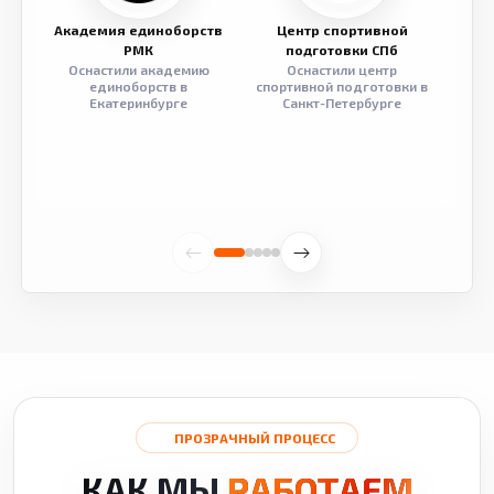
Академия единоборств
Центр спортивной
Семе
РМК
подготовки СПб
Оснастили академию
Оснастили центр
Обор
единоборств в
спортивной подготовки в
разв
Екатеринбурге
Санкт-Петербурге
ПРОЗРАЧНЫЙ ПРОЦЕСС
КАК МЫ
РАБОТАЕМ