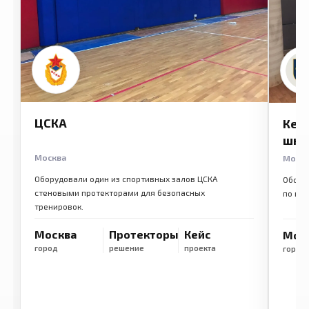
ЦСКА
Кем
шко
Москва
Моск
Оборудовали один из спортивных залов ЦСКА
Обору
стеновыми протекторами для безопасных
по ме
тренировок.
Москва
Протекторы
Кейс
Мос
город
решение
проекта
город