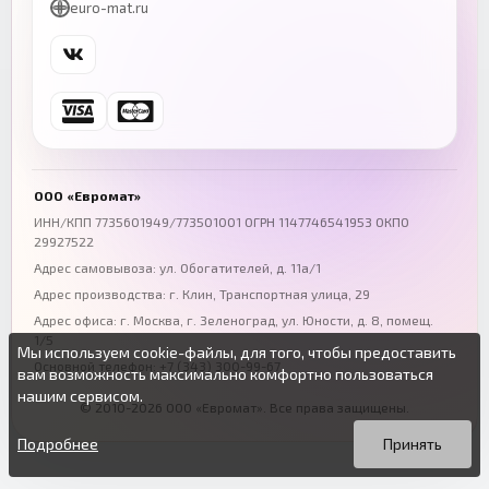
euro-mat.ru
+7 (343) 300-99-67
+7 (391) 216-86-12
Самара
Уфа
+7 (846) 254-54-32
+7 (347) 211-94-40
Ростов-на-Дону
Краснодар
+7 (863) 333-50-75
+7 (861) 212-12-91
Воронеж
Пермь
+7 (473) 211-78-90
+7 (342) 264-04-62
ООО «Евромат»
Волгоград
Омск
ИНН/КПП 7735601949/773501001 ОГРН 1147746541953 ОКПО
29927522
+7 (844) 261-36-12
+7 (381) 269-95-70
Адрес самовывоза: ул. Обогатителей, д. 11а/1
Адрес производства: г. Клин, Транспортная улица, 29
Адрес офиса:
г. Москва, г. Зеленоград
,
ул. Юности, д. 8, помещ.
1/5
Мы используем cookie-файлы, для того, чтобы предоставить
Основной телефон:
+7 (343) 300-99-67
вам возможность максимально комфортно пользоваться
нашим сервисом.
© 2010-2026 ООО «Евромат». Все права защищены.
Вы можете подробнее прочитать о cookie-файлах в открытых
Продолжая пользоваться данным сайтом без изменения
источниках или изменить настройки своего браузера.
настроек вы даете согласие на использование ваших cookie-
Подробнее
Принять
файлов.