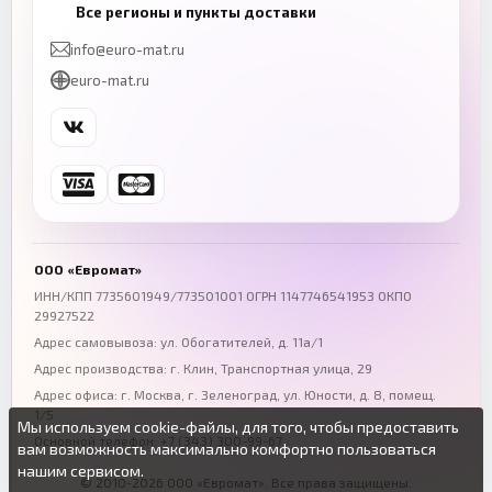
Казань
Нижний Новгород
Все регионы и пункты доставки
+7 (843) 206-01-30
+7 (831) 262-65-43
info@euro-mat.ru
Челябинск
Красноярск
euro-mat.ru
+7 (343) 300-99-67
+7 (391) 216-86-12
Самара
Уфа
+7 (846) 254-54-32
+7 (347) 211-94-40
Ростов-на-Дону
Краснодар
+7 (863) 333-50-75
+7 (861) 212-12-91
Воронеж
Пермь
+7 (473) 211-78-90
+7 (342) 264-04-62
ООО «Евромат»
Волгоград
Омск
ИНН/КПП 7735601949/773501001 ОГРН 1147746541953 ОКПО
29927522
+7 (844) 261-36-12
+7 (381) 269-95-70
Адрес самовывоза: ул. Обогатителей, д. 11а/1
Адрес производства: г. Клин, Транспортная улица, 29
Адрес офиса:
г. Москва, г. Зеленоград
,
ул. Юности, д. 8, помещ.
1/5
Мы используем cookie-файлы, для того, чтобы предоставить
Основной телефон:
+7 (343) 300-99-67
вам возможность максимально комфортно пользоваться
нашим сервисом.
© 2010-2026 ООО «Евромат». Все права защищены.