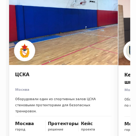
ЦСКА
Кем
шко
Москва
Моск
Оборудовали один из спортивных залов ЦСКА
Обору
стеновыми протекторами для безопасных
по ме
тренировок.
Москва
Протекторы
Кейс
Мос
город
решение
проекта
город