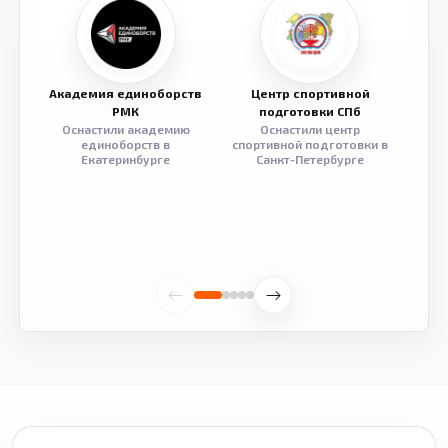
Академия единоборств
Центр спортивной
Семе
РМК
подготовки СПб
Оснастили академию
Оснастили центр
Обор
единоборств в
спортивной подготовки в
разв
Екатеринбурге
Санкт-Петербурге