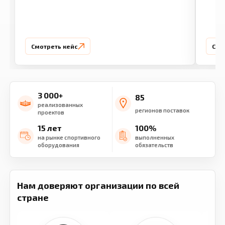
Смотреть кейс
Смо
3 000+
85
реализованных
регионов поставок
проектов
15 лет
100%
на рынке спортивного
выполненных
оборудования
обязательств
Нам доверяют организации по всей
стране