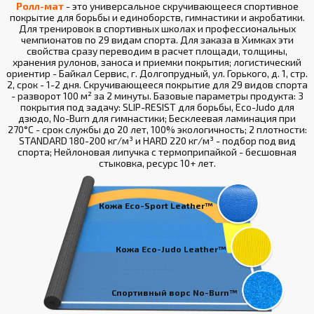
Ролл-мат
- это универсальное скручивающееся спортивное
покрытие для борьбы и единоборств, гимнастики и акробатики.
Для тренировок в спортивных школах и профессиональных
чемпионатов по 29 видам спорта. Для заказа в Химках эти
свойства сразу переводим в расчет площади, толщины,
хранения рулонов, заноса и приемки покрытия; логистический
ориентир - Байкал Сервис, г. Долгопрудный, ул. Горького, д. 1, стр.
2, срок - 1-2 дня. Скручивающееся покрытие для 29 видов спорта
- разворот 100 м² за 2 минуты. Базовые параметры продукта: 3
покрытия под задачу: SLIP-RESIST для борьбы, Eco-Judo для
дзюдо, No-Burn для гимнастики; Бесклеевая ламинация при
270°С - срок службы до 20 лет, 100% экологичность; 2 плотности:
STANDARD 180-200 кг/м³ и HARD 220 кг/м³ - подбор под вид
спорта; Нейлоновая липучка с термоприпайкой - бесшовная
стыковка, ресурс 10+ лет.
Кожа Eco-Sport Leather™
Кожа Eco-Judo Leather™
Спортивный ворс No-Burn™