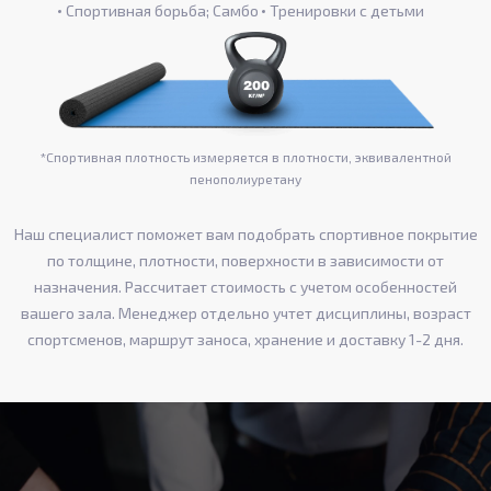
Спортивная борьба; Самбо
Тренировки с детьми
*Спортивная плотность измеряется в плотности, эквивалентной
пенополиуретану
Наш специалист поможет вам подобрать спортивное покрытие
по толщине, плотности, поверхности в зависимости от
назначения. Рассчитает стоимость с учетом особенностей
вашего зала. Менеджер отдельно учтет дисциплины, возраст
спортсменов, маршрут заноса, хранение и доставку 1-2 дня.