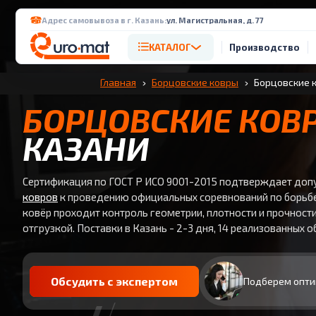
Адрес самовывоза в г. Казань:
ул. Магистральная, д. 77
КАТАЛОГ
Производство
Главная
Борцовские ковры
Борцовские к
БОРЦОВСКИЕ КОВ
КАЗАНИ
Сертификация по ГОСТ Р ИСО 9001-2015 подтверждает доп
ковров
к проведению официальных соревнований по борьб
ковёр проходит контроль геометрии, плотности и прочност
отгрузкой. Поставки в Казань - 2-3 дня, 14 реализованных о
Обсудить с экспертом
Подберем опти