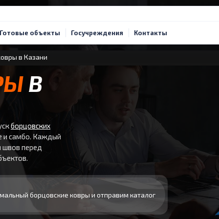
Готовые объекты
Госучреждения
Контакты
овры в Казани
РЫ
В
уск
борцовских
е и самбо. Каждый
и швов перед
бъектов.
мальный борцовские ковры и отправим каталог