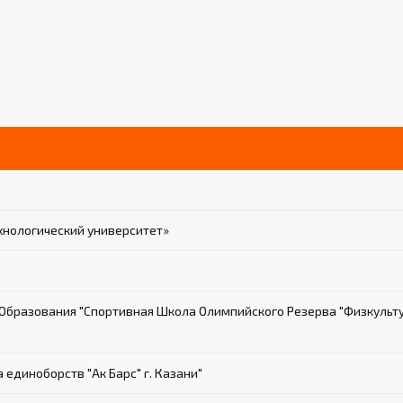
хнологический университет»
бразования "Спортивная Школа Олимпийского Резерва "Физкульт
диноборств "Ак Барс" г. Казани"