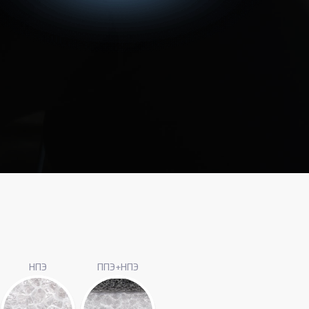
НПЭ
ППЭ+НПЭ