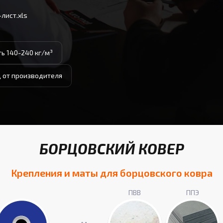
лист.xls
ть 140-240 кг/м³
д от производителя
БОРЦОВСКИЙ КОВЕР
Крепления и маты для борцовского ковра
ПВВ
ППЭ