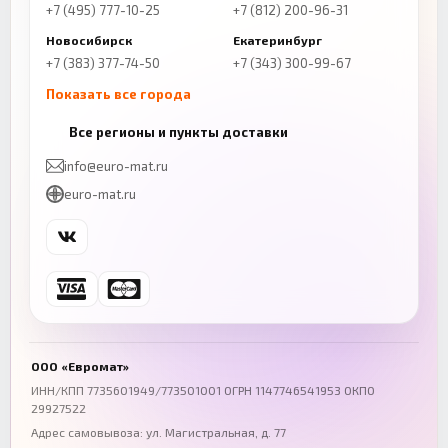
+7 (495) 777-10-25
+7 (812) 200-96-31
Новосибирск
Екатеринбург
+7 (383) 377-74-50
+7 (343) 300-99-67
Показать все города
Казань
Нижний Новгород
Все регионы и пункты доставки
+7 (843) 206-01-30
+7 (831) 262-65-43
info@euro-mat.ru
Челябинск
Красноярск
euro-mat.ru
+7 (343) 300-99-67
+7 (391) 216-86-12
Самара
Уфа
+7 (846) 254-54-32
+7 (347) 211-94-40
Ростов-на-Дону
Краснодар
+7 (863) 333-50-75
+7 (861) 212-12-91
Воронеж
Пермь
+7 (473) 211-78-90
+7 (342) 264-04-62
ООО «Евромат»
Волгоград
Омск
ИНН/КПП 7735601949/773501001 ОГРН 1147746541953 ОКПО
29927522
+7 (844) 261-36-12
+7 (381) 269-95-70
Адрес самовывоза: ул. Магистральная, д. 77