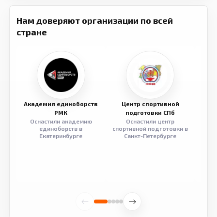
Нам доверяют организации по всей
стране
Академия единоборств
Центр спортивной
Семе
РМК
подготовки СПб
Оснастили академию
Оснастили центр
Обор
единоборств в
спортивной подготовки в
разв
Екатеринбурге
Санкт-Петербурге