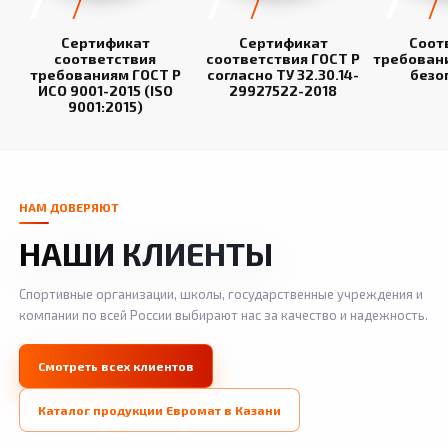
Сертификат
Сертификат
Соот
соответствия
соответствия ГОСТ Р
требован
требованиям ГОСТ Р
согласно ТУ 32.30.14-
безо
ИСО 9001-2015 (ISO
29927522-2018
9001:2015)
НАМ ДОВЕРЯЮТ
НАШИ КЛИЕНТЫ
Спортивные организации, школы, государственные учреждения и
компании по всей России выбирают нас за качество и надежность.
Смотреть всех клиентов
Каталог продукции Евромат в Казани