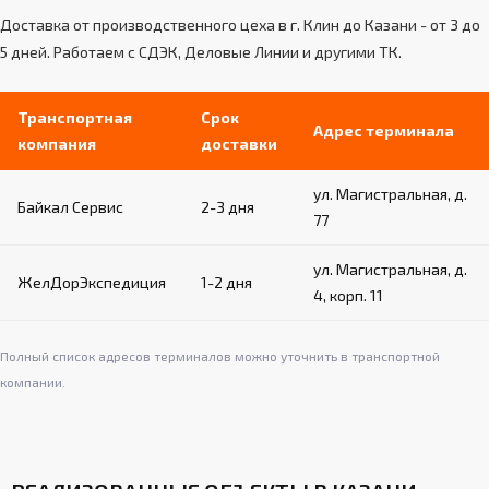
Возможность установки на различные типы
Доставка от производственного цеха в г. Клин до Казани - от 3 до
стен (бетон, кирпич и т.д.)
5 дней. Работаем с СДЭК, Деловые Линии и другими ТК.
Обеспечивают надежность и устойчивость
пристенной конструкции
Простой монтаж и демонтаж при
Транспортная
Срок
Адрес терминала
необходимости
компания
доставки
ул. Магистральная, д.
Байкал Сервис
2-3 дня
77
ул. Магистральная, д.
ЖелДорЭкспедиция
1-2 дня
4, корп. 11
Полный список адресов терминалов можно уточнить в транспортной
компании.