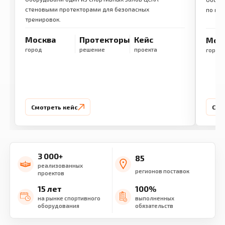
стеновыми протекторами для безопасных
по ме
тренировок.
Москва
Протекторы
Кейс
Мос
город
решение
проекта
город
Смотреть кейс
Смо
3 000+
85
реализованных
регионов поставок
проектов
15 лет
100%
на рынке спортивного
выполненных
оборудования
обязательств