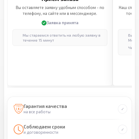
Вы оставляете заявку удобным способом - по
Наш специ
телефону, на сайте или в мессенджере.
точные
Заявка принята
Мы стараемся ответить на любую заявку в
Выпол
течение 15 минут
Москв
Через
Гарантия качества
на все работы
Соблюдаем сроки
и договоренности