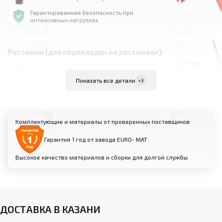
Гарантированная безопасность при
интенсивных нагрузках
Растяжки (для перекладин на растяжках):
Материал: высокопрочная сталь
Показать все детали
+3
Комплект из 4 растяжек для равномерного
распределения нагрузки
Надежно фиксируют перекладину к полу для
Комплектующие и материалы от проверенных поставщиков
максимальной устойчивости
Возможность индивидуальной настройки
Гарантия 1 год от завода EURO- МАТ
натяжения для оптимальной жесткости
Высокое качество материалов и сборки для долгой службы
Анкерные крепления (для пристенных
перекладин):
Прочные металлические анкеры для фиксации
ДОСТАВКА В КАЗАНИ
к стене