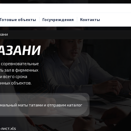
Готовые объекты
Госучреждения
Контакты
зани
АЗАНИ
 соревновательные
ть зал в фирменных
и всего срока
ванных объектов.
мальный маты татами и отправим каталог
лист.xls