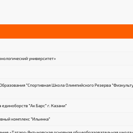
хнологический университет»
бразования "Спортивная Школа Олимпийского Резерва "Физкульт
диноборств "Ак Барс" г. Казани"
вный комплекс "Ильинка"
ние «Татаро-Янтыковская основная общеобразовательная школа