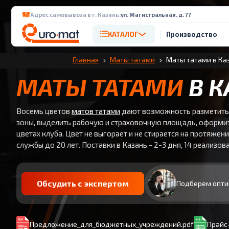
Адрес самовывоза в г. Казань:
ул. Магистральная, д. 77
КАТАЛОГ
Производство
Главная
Маты татами
Маты татами в Ка
МАТЫ ТАТАМИ
В К
Восемь цветов
матов татами
дают возможность разметить
зоны, выделить рабочую и страховочную площадь, оформи
цветах клуба. Цвет не выгорает и не стирается на протяжени
службы до 20 лет. Поставки в Казань - 2-3 дня, 14 реализо
Обсудить с экспертом
Подберем опти
Предложение_для_бюджетных_учреждений.pdf
Прайс-