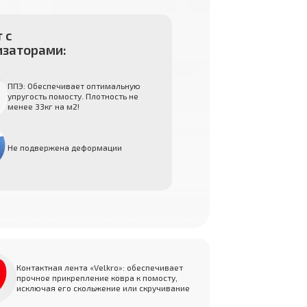
 с
изаторами:
ППЭ: Обеспечивает оптимальную
упругость помосту. Плотность не
менее 33кг на м2!
Не подвержена деформации
Контактная лента «Velkro»: обеспечивает
прочное прикрепление ковра к помосту,
исключая его скольжение или скручивание