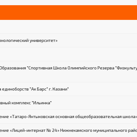
хнологический университет»
бразования "Спортивная Школа Олимпийского Резерва "Физкульт
диноборств "Ак Барс" г. Казани"
вный комплекс "Ильинка"
ние «Татаро-Янтыковская основная общеобразовательная школа
ие «Лицей-интернат № 24» Нижнекамского муниципального райо