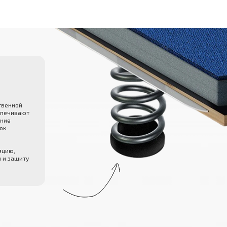
твенной
спечивают
ение
ок
яцию,
и и защиту