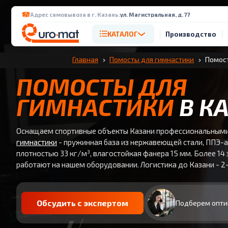
Адрес самовывоза в г. Казань:
ул. Магистральная, д. 77
КАТАЛОГ
Производство
Главная
Помосты для гимнастики
Помост
ПОМОСТЫ ДЛЯ
ГИМНАСТИКИ
В К
Оснащаем спортивные объекты Казани профессиональным
гимнастики
- пружинная база из нержавеющей стали, ППЭ-
плотностью 33 кг/м³, влагостойкая фанера 15 мм. Более 14
работают на нашем оборудовании. Логистика до Казани - 2-
Обсудить с экспертом
Подберем опти