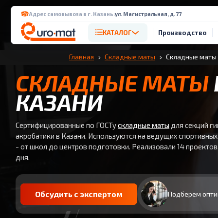
Адрес самовывоза в г. Казань:
ул. Магистральная, д. 77
КАТАЛОГ
Производство
Главная
Складные маты
Складные маты 
СКЛАДНЫЕ МАТЫ
КАЗАНИ
Сертифицированные по ГОСТу
складные маты
для секций ги
акробатики в Казани. Используются на ведущих спортивны
- от школ до центров подготовки. Реализовали 14 проектов,
дня.
Обсудить с экспертом
Подберем опти