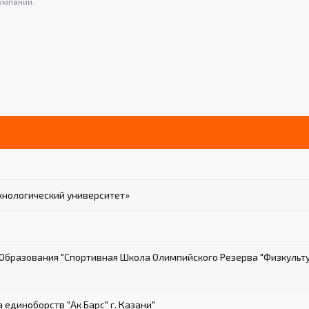
омпании.
хнологический университет»
бразования "Спортивная Школа Олимпийского Резерва "Физкульт
диноборств "Ак Барс" г. Казани"