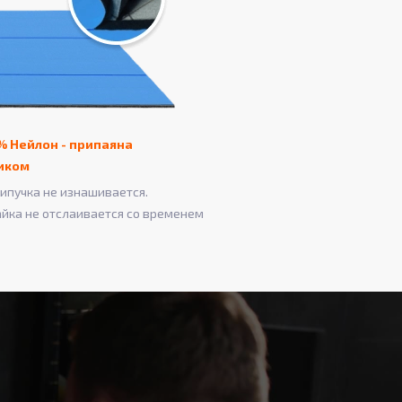
% Нейлон - припаяна
иком
ипучка не изнашивается.
айка не отслаивается со временем