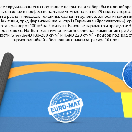
ное скручивающееся спортивное покрытие для борьбы и единоборст
ных школах и профессиональных чемпионатов по 29 видам спорта. 
м в расчет площади, толщины, хранения рулонов, заноса и приемки
. Мытищи, пр-д Фуражный, вл. 4, стр.1 (Терминал «Ярославский»), с
рта - разворот 100 м² за 2 минуты. Базовые параметры продукта: 3 
o для дзюдо, No-Burn для гимнастики; Бесклеевая ламинация при 270
ности: STANDARD 180-200 кг/м³ и HARD 220 кг/м³ - подбор под вид с
термоприпайкой - бесшовная стыковка, ресурс 10+ лет.