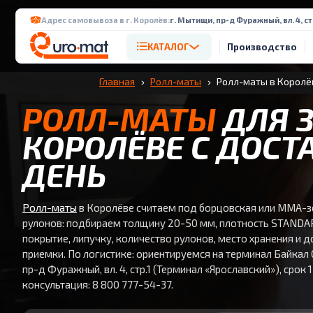
Адрес самовывоза в г. Королёв:
г. Мытищи, пр-д Фуражный, вл. 4, с
КАТАЛОГ
Производство
Главная
Ролл-маты
Ролл-маты в Королё
РОЛЛ-МАТЫ
ДЛЯ З
КОРОЛЁВЕ С ДОСТ
ДЕНЬ
Ролл-маты
в Королёве считаем под борцовская или ММА-з
рулонов: подбираем толщину 20-50 мм, плотность STAND
покрытие, липучку, количество рулонов, место хранения и 
приемки. По логистике: ориентируемся на терминал Байкал 
пр-д Фуражный, вл. 4, стр.1 (Терминал «Ярославский»), срок 1
консультация: 8 800 777-54-37.