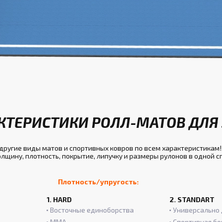
КТЕРИСТИКИ РОЛЛ-МАТОВ ДЛЯ 
ругие виды матов и спортивных ковров по всем характеристикам!
лщину, плотность, покрытие, липучку и размеры рулонов в одной 
Плотность/упругость:
1. HARD
2. STANDART
Восточные единоборства
Универсально 
ММА
Спортивная бо