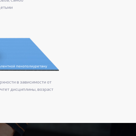
детьми
валентной пенополиуретану
рхности в зависимости от
учтет дисциплины, возраст