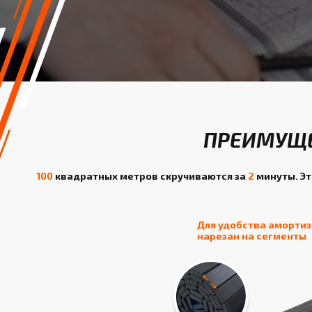
ПРЕИМУЩЕ
100
квадратных метров скручиваются за
2
минуты. Эт
Для удобства аморти
нарезан на сегменты