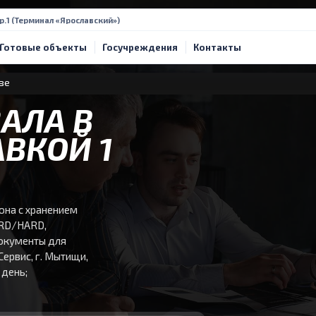
тр.1 (Терминал «Ярославский»)
Готовые объекты
Госучреждения
Контакты
ве
АЛА В
АВКОЙ 1
она с хранением
ARD/HARD,
документы для
Сервис, г. Мытищи,
 день;