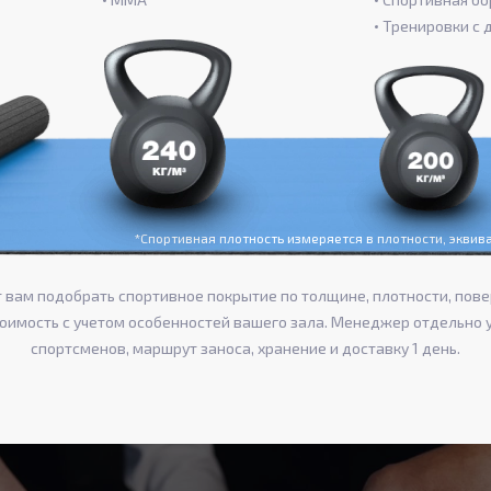
Тренировки с 
*Спортивная плотность измеряется в плотности, экви
вам подобрать спортивное покрытие по толщине, плотности, пове
тоимость с учетом особенностей вашего зала. Менеджер отдельно 
спортсменов, маршрут заноса, хранение и доставку 1 день.