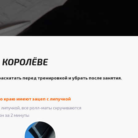
 КОРОЛЁВЕ
раскатать перед тренировкой и убрать после занятия.
о краю имеют зацеп с липучкой
липучкой, все ролл-маты скручиваются
он за 2 минуты