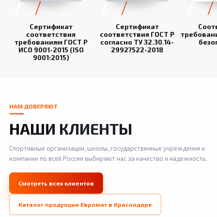
Сертификат
Сертификат
Соот
соответствия
соответствия ГОСТ Р
требован
требованиям ГОСТ Р
согласно ТУ 32.30.14-
безо
ИСО 9001-2015 (ISO
29927522-2018
9001:2015)
НАМ ДОВЕРЯЮТ
НАШИ КЛИЕНТЫ
Спортивные организации, школы, государственные учреждения и
компании по всей России выбирают нас за качество и надежность.
Смотреть всех клиентов
Каталог продукции Евромат в Краснодаре