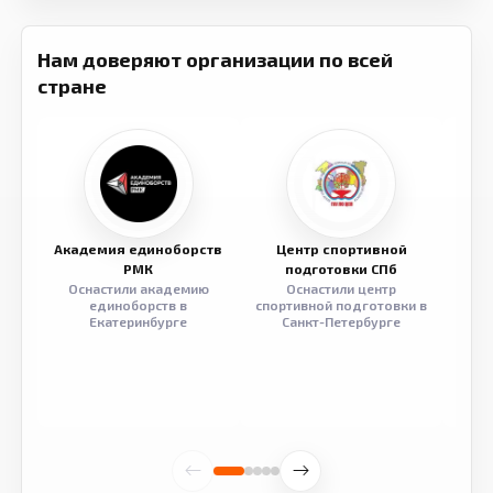
Нам доверяют организации по всей
стране
Академия единоборств
Центр спортивной
Семе
РМК
подготовки СПб
Оснастили академию
Оснастили центр
Обор
единоборств в
спортивной подготовки в
разв
Екатеринбурге
Санкт-Петербурге