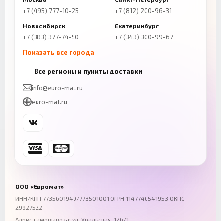
+7 (495) 777-10-25
+7 (812) 200-96-31
Новосибирск
Екатеринбург
+7 (383) 377-74-50
+7 (343) 300-99-67
Показать все города
Казань
Нижний Новгород
Все регионы и пункты доставки
+7 (843) 206-01-30
+7 (831) 262-65-43
info@euro-mat.ru
Челябинск
Красноярск
euro-mat.ru
+7 (343) 300-99-67
+7 (391) 216-86-12
Самара
Уфа
+7 (846) 254-54-32
+7 (347) 211-94-40
Ростов-на-Дону
Краснодар
+7 (863) 333-50-75
+7 (861) 212-12-91
Воронеж
Пермь
+7 (473) 211-78-90
+7 (342) 264-04-62
ООО «Евромат»
Волгоград
Омск
ИНН/КПП 7735601949/773501001 ОГРН 1147746541953 ОКПО
29927522
+7 (844) 261-36-12
+7 (381) 269-95-70
Адрес самовывоза: ул. Уральская, 126/1