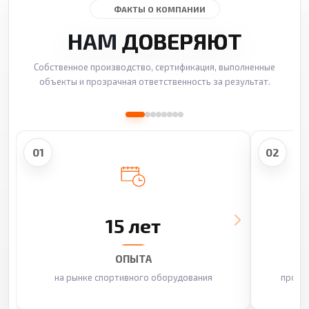
ФАКТЫ О КОМПАНИИ
НАМ
ДОВЕРЯЮТ
Собственное производство, сертификация, выполненные
объекты и прозрачная ответственность за результат.
01
02
15 лет
ОПЫТА
на рынке спортивного оборудования
произ