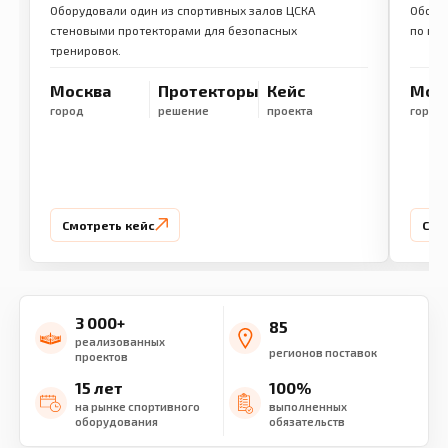
Оборудовали один из спортивных залов ЦСКА
Обору
стеновыми протекторами для безопасных
по ме
тренировок.
Москва
Протекторы
Кейс
Мос
город
решение
проекта
город
Смотреть кейс
Смо
3 000+
85
реализованных
регионов поставок
проектов
15 лет
100%
на рынке спортивного
выполненных
оборудования
обязательств