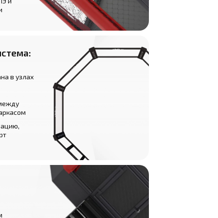
ПЭ и
и
истема:
на в узлах
 между
каркасом
рацию,
рт
м