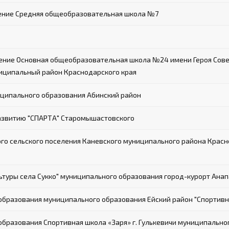
ение Средняя общеобразовательная школа №7
ие Основная общеобразовательная школа №24 имени Героя Совет
иципальный район Краснодарского края
ципального образования Абинский район
азвитию "СПАРТА" Старомышастовского
о сельского поселения Каневского муниципального района Красн
туры села Сукко" муниципального образования город-курорт Анап
разования муниципального образования Ейский район "Спортивн
разования Спортивная школа «Заря» г. Гулькевичи муниципальног