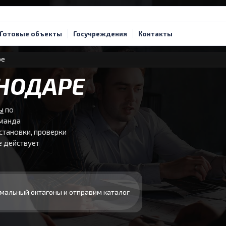
Готовые объекты
Госучреждения
Контакты
ре
НОДАРЕ
ы
по
оманда
становки, проверки
е действует
мальный октагоны и отправим каталог