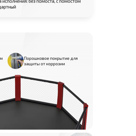
а исполнения: без помоста, с помостом
ндартный
мм
Порошковое покрытие для
защиты от коррозии