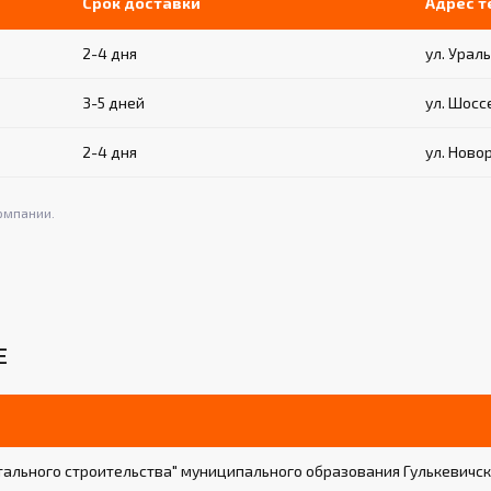
Срок доставки
Адрес 
2-4 дня
ул. Ураль
3-5 дней
ул. Шосс
2-4 дня
ул. Ново
омпании.
Е
ального строительства" муниципального образования Гулькевичск