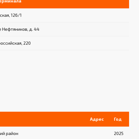
терминала
ская, 126/1
е Нефтяников, д. 44
российская, 220
Адрес
Год
ий район
2025