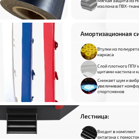
Мягкая защита из Н
изолона в ПВХ-ткан
Амортизационная с
Втулки из полиурета
каркаса
Слой плотного ППУ
щитами настила и 
Снижает шум и виб
увеличивает комфо
спортсменов
Лестница:
Входит в комплект
октагона с помосто