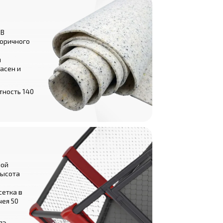
ВВ
торичного
и
асен и
тность 140
ной
высота
сетка в
чея 50