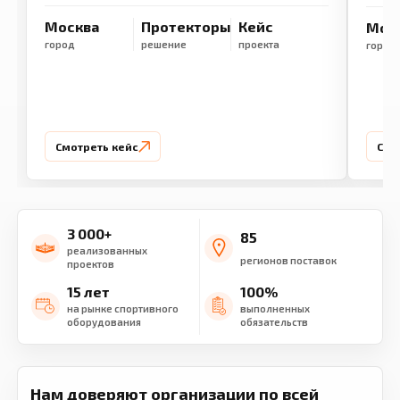
Москва
Протекторы
Кейс
Мос
город
решение
проекта
город
Смотреть кейс
Смо
3 000+
85
реализованных
регионов поставок
проектов
15 лет
100%
на рынке спортивного
выполненных
оборудования
обязательств
Нам доверяют организации по всей