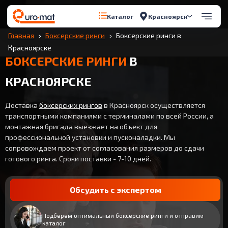
Красноярск
Каталог
Главная
Боксерские ринги
Боксерские ринги в
Красноярске
БОКСЕРСКИЕ РИНГИ
В
КРАСНОЯРСКЕ
Доставка
боксёрских рингов
в Красноярск осуществляется
транспортными компаниями с терминалами по всей России, а
монтажная бригада выезжает на объект для
профессиональной установки и пусконаладки. Мы
сопровождаем проект от согласования размеров до сдачи
готового ринга. Сроки поставки - 7-10 дней.
Обсудить с экспертом
Подберем оптимальный боксерские ринги и отправим
каталог