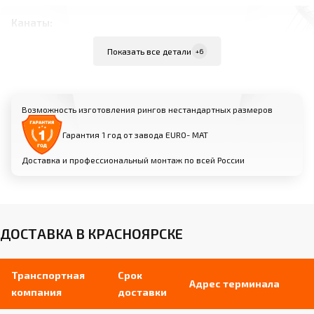
Канаты:
Внутренняя жила из стального троса диаметром
Показать все детали
+6
6 мм в силиконовой трубке
Мягкая оболочка из вспененного
полиуретана диаметром 40 мм
Возможность изготовления рингов нестандартных размеров
Съемный чехол из износостойкой
искусственной кожи
Гарантия 1 год от завода EURO- МАТ
Доставка и профессиональный монтаж по всей России
Угловые стойки:
Изготовлены из профильной трубы (размеры
зависят от модели)
Порошковое покрытие для защиты от
ДОСТАВКА В КРАСНОЯРСКЕ
коррозии
Кольцевые «ушки-держатели» для крепления
канатов
Транспортная
Срок
Адрес терминала
компания
доставки