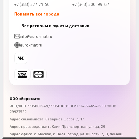
+7 (383) 377-74-50
+7 (343) 300-99-67
Показать все города
Казань
Нижний Новгород
Все регионы и пункты доставки
+7 (843) 206-01-30
+7 (831) 262-65-43
info@euro-mat.ru
Челябинск
Красноярск
euro-mat.ru
+7 (343) 300-99-67
+7 (391) 216-86-12
Самара
Уфа
+7 (846) 254-54-32
+7 (347) 211-94-40
Ростов-на-Дону
Краснодар
+7 (863) 333-50-75
+7 (861) 212-12-91
Воронеж
Пермь
+7 (473) 211-78-90
+7 (342) 264-04-62
ООО «Евромат»
Волгоград
Омск
ИНН/КПП 7735601949/773501001 ОГРН 1147746541953 ОКПО
29927522
+7 (844) 261-36-12
+7 (381) 269-95-70
Адрес самовывоза: Северное шоссе, д. 17
Адрес производства: г. Клин, Транспортная улица, 29
Адрес офиса:
г. Москва, г. Зеленоград
,
ул. Юности, д. 8, помещ.