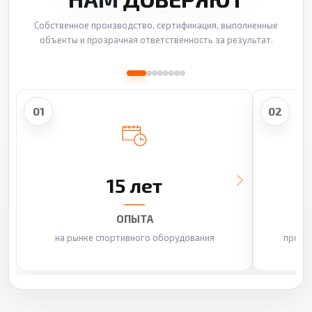
Собственное производство, сертификация, выполненные
объекты и прозрачная ответственность за результат.
01
02
15 лет
ОПЫТА
на рынке спортивного оборудования
произ