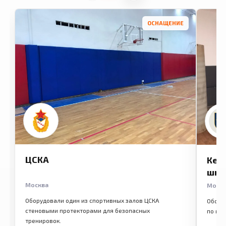
ОСНАЩЕНИЕ
ЦСКА
Кем
шко
Москва
Моск
Оборудовали один из спортивных залов ЦСКА
Обору
стеновыми протекторами для безопасных
по ме
тренировок.