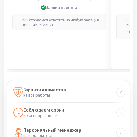
Заявка принята
Мы стараемся ответить на любую заявку в
Выпол
течение 15 минут
Москв
Через
Гарантия качества
на все работы
Соблюдаем сроки
и договоренности
Персональный менеджер
на каждом этапе