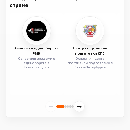
стране
Академия единоборств
Центр спортивной
Семе
РМК
подготовки СПб
Оснастили академию
Оснастили центр
Обор
единоборств в
спортивной подготовки в
разв
Екатеринбурге
Санкт-Петербурге