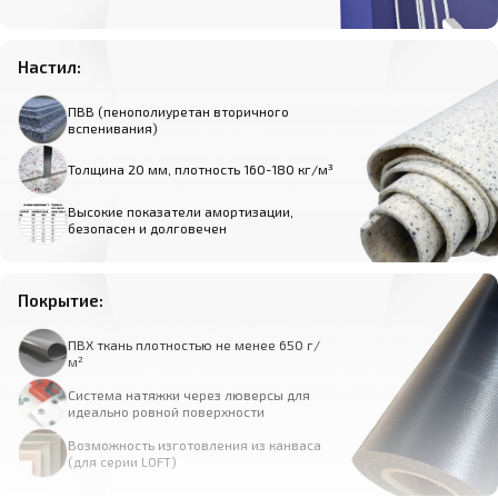
Настил:
ПВВ (пенополиуретан вторичного
вспенивания)
Толщина 20 мм, плотность 160-180 кг/м³
Высокие показатели амортизации,
безопасен и долговечен
Покрытие:
ПВХ ткань плотностью не менее 650 г/
м²
Система натяжки через люверсы для
идеально ровной поверхности
Возможность изготовления из канваса
(для серии LOFT)