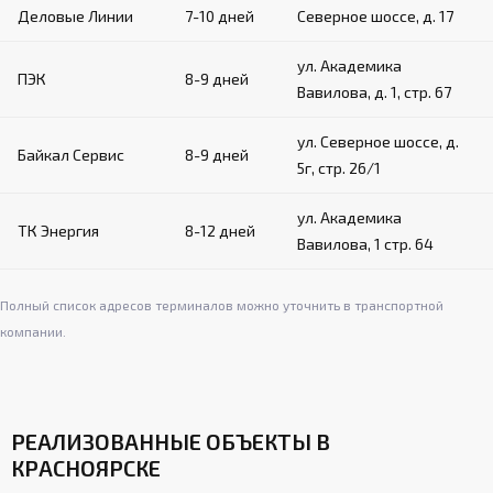
Угловые подушки:
Деловые Линии
7-10 дней
Северное шоссе, д. 17
Материал: плотный вспененный поролон в
ул. Академика
кожухе из искусственной кожи
ПЭК
8-9 дней
Вавилова, д. 1, стр. 67
Крепление на канатах с помощью застежек
на ленте «велькро»
ул. Северное шоссе, д.
Обеспечивают дополнительную защиту в
Байкал Сервис
8-9 дней
углах ринга
5г, стр. 26/1
ул. Академика
ТК Энергия
8-12 дней
Система натяжения:
Вавилова, 1 стр. 64
Стальной трос диаметром 8 мм по
периметру ринга
Полный список адресов терминалов можно уточнить в транспортной
компании.
Талрепы для регулировки натяжения
Обеспечивает равномерное натяжение
канатов и покрытия
РЕАЛИЗОВАННЫЕ ОБЪЕКТЫ В
КРАСНОЯРСКЕ
Лестницы (для рингов на помосте):