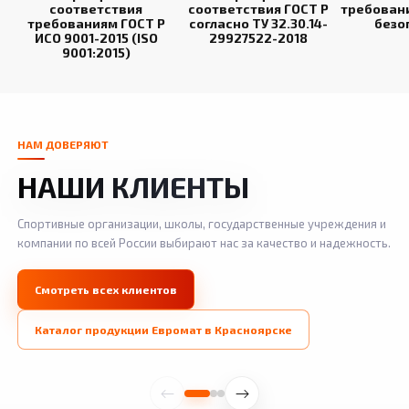
соответствия
соответствия ГОСТ Р
требован
требованиям ГОСТ Р
согласно ТУ 32.30.14-
безо
ИСО 9001-2015 (ISO
29927522-2018
9001:2015)
НАМ ДОВЕРЯЮТ
НАШИ КЛИЕНТЫ
Спортивные организации, школы, государственные учреждения и
компании по всей России выбирают нас за качество и надежность.
Смотреть всех клиентов
Каталог продукции Евромат в Красноярске