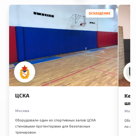
ОСНАЩЕНИЕ
ЦСКА
Кем
шко
Москва
Моск
Оборудовали один из спортивных залов ЦСКА
Обору
стеновыми протекторами для безопасных
по ме
тренировок.