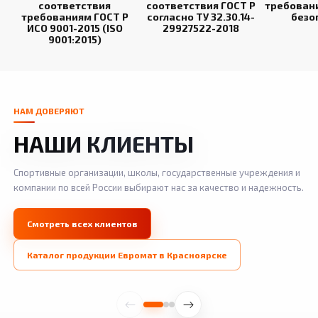
соответствия
соответствия ГОСТ Р
требован
требованиям ГОСТ Р
согласно ТУ 32.30.14-
безо
ИСО 9001-2015 (ISO
29927522-2018
9001:2015)
НАМ ДОВЕРЯЮТ
НАШИ КЛИЕНТЫ
Спортивные организации, школы, государственные учреждения и
компании по всей России выбирают нас за качество и надежность.
Смотреть всех клиентов
Каталог продукции Евромат в Красноярске