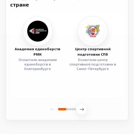
стране
Академия единоборств
Центр спортивной
Семе
РМК
подготовки СПб
Оснастили академию
Оснастили центр
Обор
единоборств в
спортивной подготовки в
разв
Екатеринбурге
Санкт-Петербурге