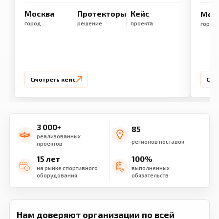
Москва
Протекторы
Кейс
Мос
город
решение
проекта
город
Смотреть кейс
Смо
3 000+
85
реализованных
регионов поставок
проектов
15 лет
100%
на рынке спортивного
выполненных
оборудования
обязательств
Нам доверяют организации по всей