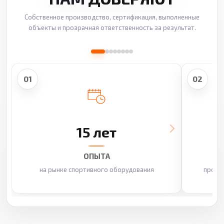
Собственное производство, сертификация, выполненные
объекты и прозрачная ответственность за результат.
01
02
15 лет
ОПЫТА
на рынке спортивного оборудования
произ