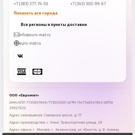
+7 (383) 377-74-50
+7 (343) 300-99-67
Показать все города
Казань
Нижний Новгород
Все регионы и пункты доставки
+7 (843) 206-01-30
+7 (831) 262-65-43
info@euro-mat.ru
Челябинск
Красноярск
euro-mat.ru
+7 (343) 300-99-67
+7 (391) 216-86-12
Самара
Уфа
+7 (846) 254-54-32
+7 (347) 211-94-40
Ростов-на-Дону
Краснодар
+7 (863) 333-50-75
+7 (861) 212-12-91
Воронеж
Пермь
+7 (473) 211-78-90
+7 (342) 264-04-62
ООО «Евромат»
Волгоград
Омск
ИНН/КПП 7735601949/773501001 ОГРН 1147746541953 ОКПО
29927522
+7 (844) 261-36-12
+7 (381) 269-95-70
Адрес самовывоза: Северное шоссе, д. 17
Адрес производства: г. Клин, Транспортная улица, 29
Адрес офиса:
г. Москва, г. Зеленоград
,
ул. Юности, д. 8, помещ.
1/5