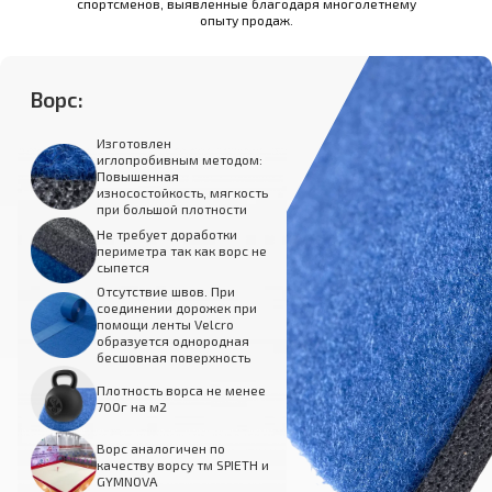
спортсменов, выявленные благодаря многолетнему
опыту продаж.
Ворс:
Изготовлен
иглопробивным методом:
Повышенная
износостойкость, мягкость
при большой плотности
Не требует доработки
периметра так как ворс не
сыпется
Отсутствие швов. При
соединении дорожек при
помощи ленты Velcro
образуется однородная
бесшовная поверхность
Плотность ворса не менее
700г на м2
Ворс аналогичен по
качеству ворсу тм SPIETH и
GYMNOVA