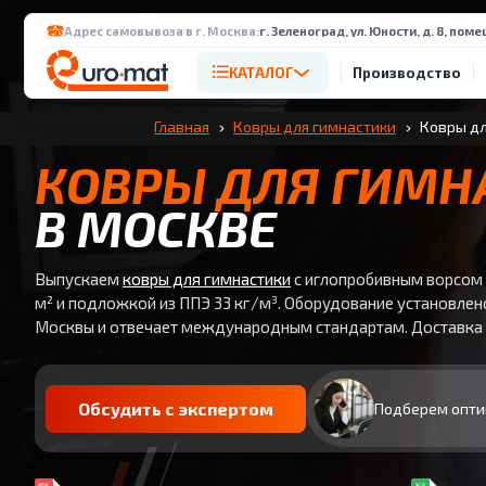
Адрес самовывоза в г. Москва:
г. Зеленоград, ул. Юности, д. 8, поме
КАТАЛОГ
Производство
Главная
Ковры для гимнастики
Ковры дл
КОВРЫ ДЛЯ ГИМН
В МОСКВЕ
Выпускаем
ковры для гимнастики
с иглопробивным ворсом 
м² и подложкой из ППЭ 33 кг/м³. Оборудование установлено
Москвы и отвечает международным стандартам. Доставка -
Обсудить с экспертом
Подберем опти