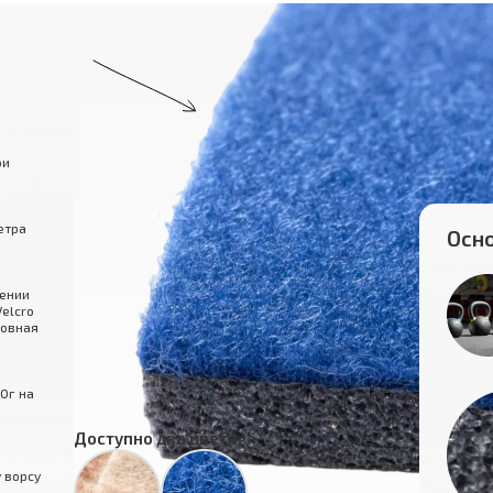
ри
етра
Осно
нении
elcro
шовная
0г на
Доступно два цвета:
 ворсу