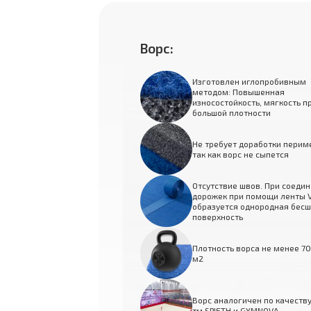
Ворс:
Изготовлен иглопробивным
методом: Повышенная
износостойкость, мягкость п
большой плотности
Не требует доработки перим
так как ворс не сыпется
Отсутствие швов. При соеди
дорожек при помощи ленты V
образуется однородная бес
поверхность
Плотность ворса не менее 70
м2
Ворс аналогичен по качеству
тм SPIETH и GYMNOVA